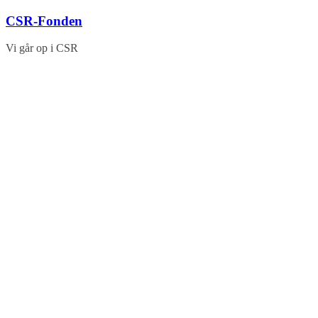
Skip
CSR-Fonden
to
content
Vi går op i CSR