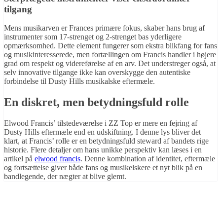
tilgang
Mens musikarven er Frances primære fokus, skaber hans brug af
instrumenter som 17-strenget og 2-strenget bas yderligere
opmærksomhed. Dette element fungerer som ekstra blikfang for fans
og musikinteresserede, men fortællingen om Francis handler i højere
grad om respekt og videreførelse af en arv. Det understreger også, at
selv innovative tilgange ikke kan overskygge den autentiske
forbindelse til Dusty Hills musikalske eftermæle.
En diskret, men betydningsfuld rolle
Elwood Francis’ tilstedeværelse i ZZ Top er mere en fejring af
Dusty Hills eftermæle end en udskiftning. I denne lys bliver det
klart, at Francis’ rolle er en betydningsfuld steward af bandets rige
historie. Flere detaljer om hans unikke perspektiv kan læses i en
artikel på
elwood francis
. Denne kombination af identitet, eftermæle
og fortsættelse giver både fans og musikelskere et nyt blik på en
bandlegende, der nægter at blive glemt.