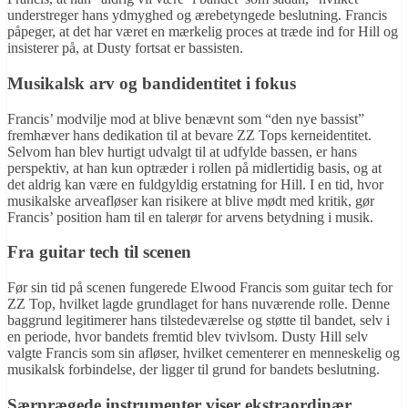
understreger hans ydmyghed og ærebetyngede beslutning. Francis
påpeger, at det har været en mærkelig proces at træde ind for Hill og
insisterer på, at Dusty fortsat er bassisten.
Musikalsk arv og bandidentitet i fokus
Francis’ modvilje mod at blive benævnt som “den nye bassist”
fremhæver hans dedikation til at bevare ZZ Tops kerneidentitet.
Selvom han blev hurtigt udvalgt til at udfylde bassen, er hans
perspektiv, at han kun optræder i rollen på midlertidig basis, og at
det aldrig kan være en fuldgyldig erstatning for Hill. I en tid, hvor
musikalske arveafløser kan risikere at blive mødt med kritik, gør
Francis’ position ham til en talerør for arvens betydning i musik.
Fra guitar tech til scenen
Før sin tid på scenen fungerede Elwood Francis som guitar tech for
ZZ Top, hvilket lagde grundlaget for hans nuværende rolle. Denne
baggrund legitimerer hans tilstedeværelse og støtte til bandet, selv i
en periode, hvor bandets fremtid blev tvivlsom. Dusty Hill selv
valgte Francis som sin afløser, hvilket cementerer en menneskelig og
musikalsk forbindelse, der ligger til grund for bandets beslutning.
Særprægede instrumenter viser ekstraordinær