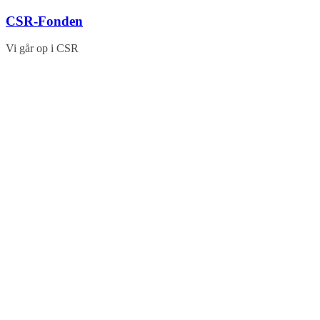
Skip
CSR-Fonden
to
content
Vi går op i CSR