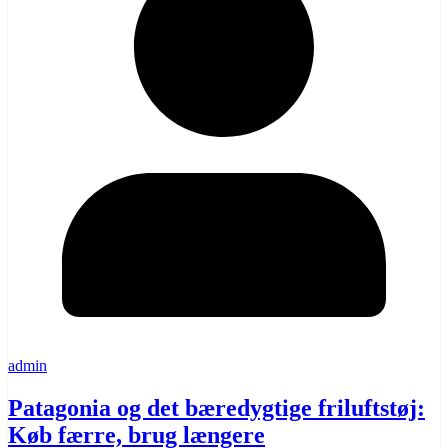
admin
Patagonia og det bæredygtige friluftstøj:
Køb færre, brug længere