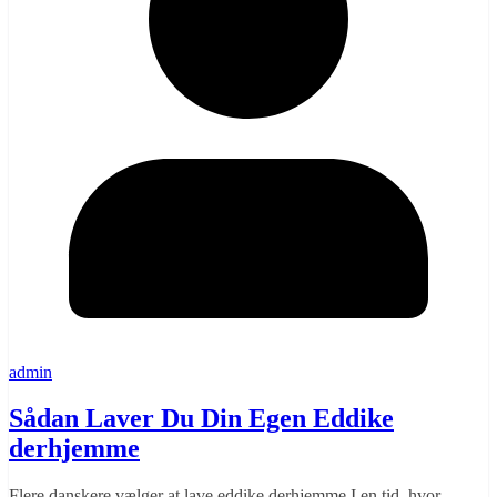
admin
Sådan Laver Du Din Egen Eddike
derhjemme
Flere danskere vælger at lave eddike derhjemme I en tid, hvor