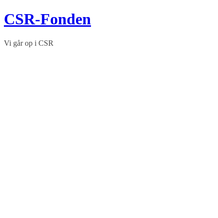
Skip
CSR-Fonden
to
content
Vi går op i CSR