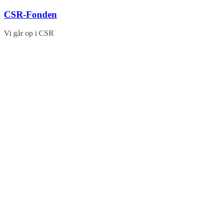
Skip
CSR-Fonden
to
content
Vi går op i CSR