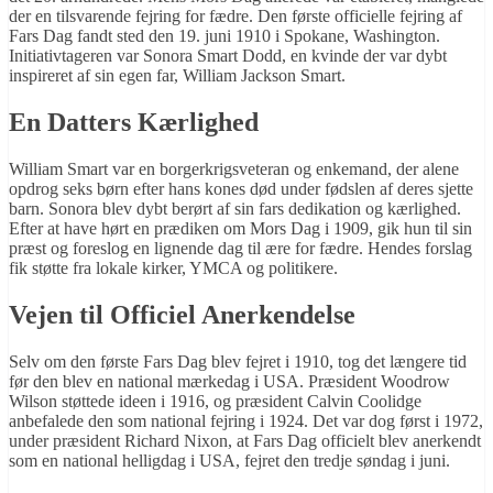
der en tilsvarende fejring for fædre. Den første officielle fejring af
Fars Dag fandt sted den 19. juni 1910 i Spokane, Washington.
Initiativtageren var Sonora Smart Dodd, en kvinde der var dybt
inspireret af sin egen far, William Jackson Smart.
En Datters Kærlighed
William Smart var en borgerkrigsveteran og enkemand, der alene
opdrog seks børn efter hans kones død under fødslen af deres sjette
barn. Sonora blev dybt berørt af sin fars dedikation og kærlighed.
Efter at have hørt en prædiken om Mors Dag i 1909, gik hun til sin
præst og foreslog en lignende dag til ære for fædre. Hendes forslag
fik støtte fra lokale kirker, YMCA og politikere.
Vejen til Officiel Anerkendelse
Selv om den første Fars Dag blev fejret i 1910, tog det længere tid
før den blev en national mærkedag i USA. Præsident Woodrow
Wilson støttede ideen i 1916, og præsident Calvin Coolidge
anbefalede den som national fejring i 1924. Det var dog først i 1972,
under præsident Richard Nixon, at Fars Dag officielt blev anerkendt
som en national helligdag i USA, fejret den tredje søndag i juni.