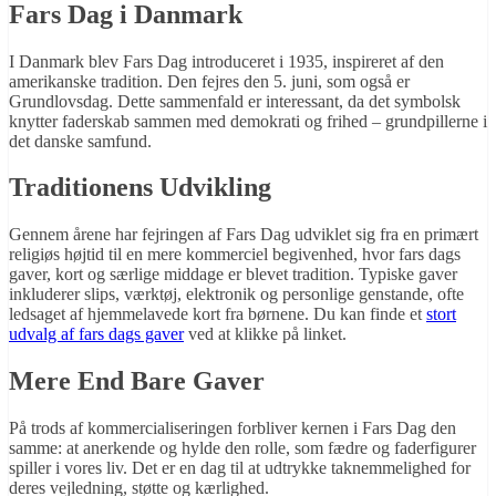
Fars Dag i Danmark
I Danmark blev Fars Dag introduceret i 1935, inspireret af den
amerikanske tradition. Den fejres den 5. juni, som også er
Grundlovsdag. Dette sammenfald er interessant, da det symbolsk
knytter faderskab sammen med demokrati og frihed – grundpillerne i
det danske samfund.
Traditionens Udvikling
Gennem årene har fejringen af Fars Dag udviklet sig fra en primært
religiøs højtid til en mere kommerciel begivenhed, hvor fars dags
gaver, kort og særlige middage er blevet tradition. Typiske gaver
inkluderer slips, værktøj, elektronik og personlige genstande, ofte
ledsaget af hjemmelavede kort fra børnene. Du kan finde et
stort
udvalg af fars dags gaver
ved at klikke på linket.
Mere End Bare Gaver
På trods af kommercialiseringen forbliver kernen i Fars Dag den
samme: at anerkende og hylde den rolle, som fædre og faderfigurer
spiller i vores liv. Det er en dag til at udtrykke taknemmelighed for
deres vejledning, støtte og kærlighed.