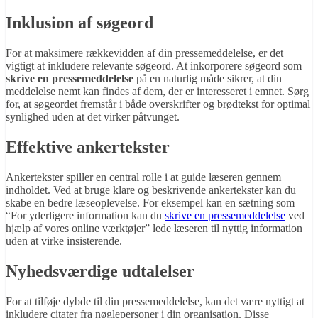
Inklusion af søgeord
For at maksimere rækkevidden af din pressemeddelelse, er det
vigtigt at inkludere relevante søgeord. At inkorporere søgeord som
skrive en pressemeddelelse
på en naturlig måde sikrer, at din
meddelelse nemt kan findes af dem, der er interesseret i emnet. Sørg
for, at søgeordet fremstår i både overskrifter og brødtekst for optimal
synlighed uden at det virker påtvunget.
Effektive ankertekster
Ankertekster spiller en central rolle i at guide læseren gennem
indholdet. Ved at bruge klare og beskrivende ankertekster kan du
skabe en bedre læseoplevelse. For eksempel kan en sætning som
“For yderligere information kan du
skrive en pressemeddelelse
ved
hjælp af vores online værktøjer” lede læseren til nyttig information
uden at virke insisterende.
Nyhedsværdige udtalelser
For at tilføje dybde til din pressemeddelelse, kan det være nyttigt at
inkludere citater fra nøglepersoner i din organisation. Disse