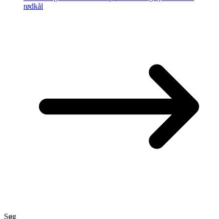
rødkål
Søg