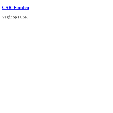
Skip
CSR-Fonden
to
content
Vi går op i CSR