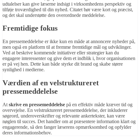
udtalelser kan give læserne indsigt i virksomhedens perspektiv og
tilføje troværdighed til din nyhed. Citatet bør være kort og præcist,
og det skal understøtte den overordnede meddelelse.
Fremtidige fokus
En pressemeddelelse er ikke kun en måde at annoncere nyheder på,
men også en platform til at fremme fremtidige mål og udviklinger.
Ved at beskrive kommende initiativer eller strategier kan du
engagere interessenter og give dem et indblik i, hvor organisationen
er på vej hen. Dette kan både styrke dit brand og skabe større
synlighed i medierne.
Værdien af en velstruktureret
pressemeddelelse
At
skrive en pressemeddelelse
på en effektiv måde kræver tid og
overvejelse. En velstruktureret pressemeddelelse, der inkluderer
søgeord, underoverskrifter og relevante ankertekster, kan være
nøglen til succes. Det handler om at præsentere information klart og
engagerende, så den fanger læserens opmærksomhed og opfylder
deres informationsbehov.