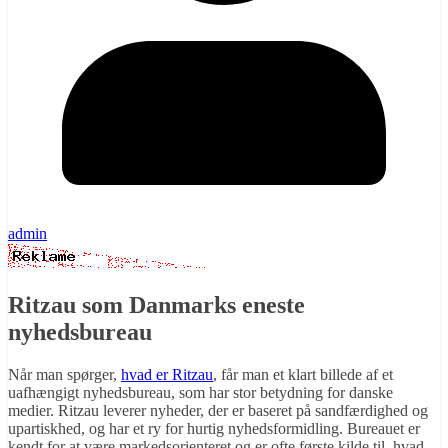
admin
Ritzau som Danmarks eneste
nyhedsbureau
Når man spørger,
hvad er Ritzau
, får man et klart billede af et
uafhængigt nyhedsbureau, som har stor betydning for danske
medier. Ritzau leverer nyheder, der er baseret på sandfærdighed og
upartiskhed, og har et ry for hurtig nyhedsformidling. Bureauet er
kendt for at være markedsorienteret og er ofte første kilde til, hvad