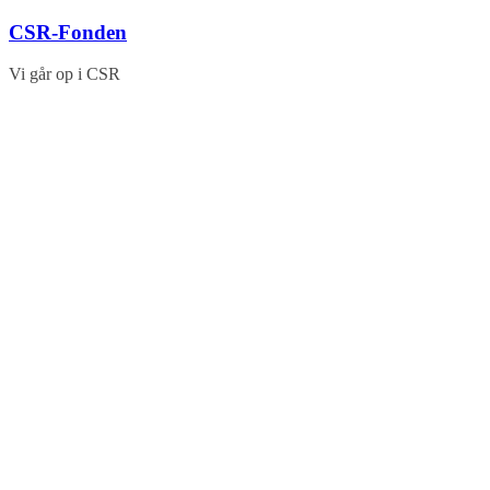
Skip
CSR-Fonden
to
content
Vi går op i CSR