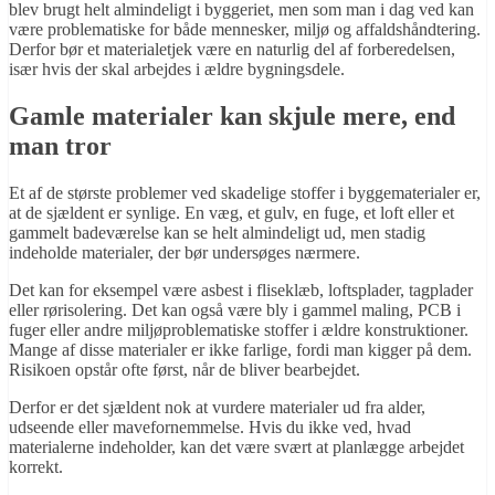
blev brugt helt almindeligt i byggeriet, men som man i dag ved kan
være problematiske for både mennesker, miljø og affaldshåndtering.
Derfor bør et materialetjek være en naturlig del af forberedelsen,
især hvis der skal arbejdes i ældre bygningsdele.
Gamle materialer kan skjule mere, end
man tror
Et af de største problemer ved skadelige stoffer i byggematerialer er,
at de sjældent er synlige. En væg, et gulv, en fuge, et loft eller et
gammelt badeværelse kan se helt almindeligt ud, men stadig
indeholde materialer, der bør undersøges nærmere.
Det kan for eksempel være asbest i fliseklæb, loftsplader, tagplader
eller rørisolering. Det kan også være bly i gammel maling, PCB i
fuger eller andre miljøproblematiske stoffer i ældre konstruktioner.
Mange af disse materialer er ikke farlige, fordi man kigger på dem.
Risikoen opstår ofte først, når de bliver bearbejdet.
Derfor er det sjældent nok at vurdere materialer ud fra alder,
udseende eller mavefornemmelse. Hvis du ikke ved, hvad
materialerne indeholder, kan det være svært at planlægge arbejdet
korrekt.