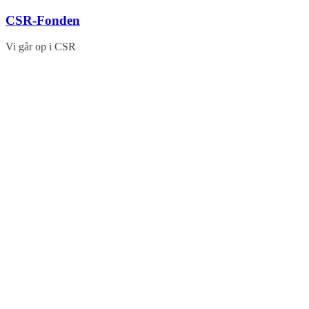
Skip
CSR-Fonden
to
content
Vi går op i CSR