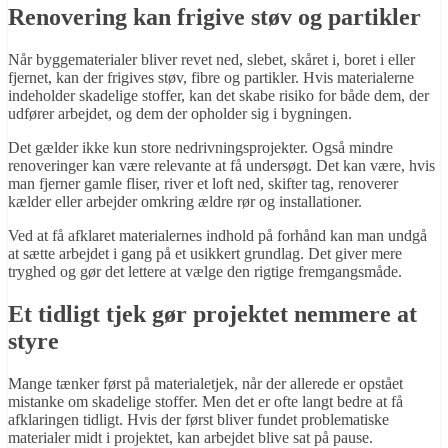
Renovering kan frigive støv og partikler
Når byggematerialer bliver revet ned, slebet, skåret i, boret i eller
fjernet, kan der frigives støv, fibre og partikler. Hvis materialerne
indeholder skadelige stoffer, kan det skabe risiko for både dem, der
udfører arbejdet, og dem der opholder sig i bygningen.
Det gælder ikke kun store nedrivningsprojekter. Også mindre
renoveringer kan være relevante at få undersøgt. Det kan være, hvis
man fjerner gamle fliser, river et loft ned, skifter tag, renoverer
kælder eller arbejder omkring ældre rør og installationer.
Ved at få afklaret materialernes indhold på forhånd kan man undgå
at sætte arbejdet i gang på et usikkert grundlag. Det giver mere
tryghed og gør det lettere at vælge den rigtige fremgangsmåde.
Et tidligt tjek gør projektet nemmere at
styre
Mange tænker først på materialetjek, når der allerede er opstået
mistanke om skadelige stoffer. Men det er ofte langt bedre at få
afklaringen tidligt. Hvis der først bliver fundet problematiske
materialer midt i projektet, kan arbejdet blive sat på pause.