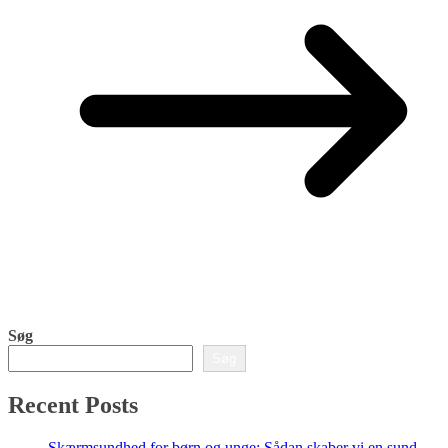
Søg
Søg
Recent Posts
Skærmsundhed for børn og unge: Sådan skaber vi en sund