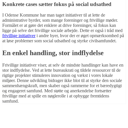
Konkrete cases sætter fokus på social udsathed
I Odense Kommune har man taget initiativer til at lette de
administrative byrder, som mange foreninger og frivillige møder.
Formålet er at gøre det enklere at drive foreninger, så fokus kan
ligge på selve det frivillige sociale arbejde. Dette er også i tråd med
frivillige initiativer
i andre byer, hvor der er øget opmærksomhed på
at løse problemer som social udsathed og styrke civilsamfundet.
En enkel handling, stor indflydelse
Frivillige initiativer viser, at selv de mindste handlinger kan have en
stor indflydelse. Ved at lette bureaukrati og tildele ressourcer til de
rigtige projekter stimuleres innovation og vækst i vores lokale
miljøer. Denne udvikling bidrager ikke blot til at styrke den sociale
sammenhængskraft, men skaber også rammerne for et bæredygtigt
og engageret samfund. Med støtte og anerkendelse fortsætter
frivillige med at spille en nøglerolle i at opbygge fremtidens
samfund.