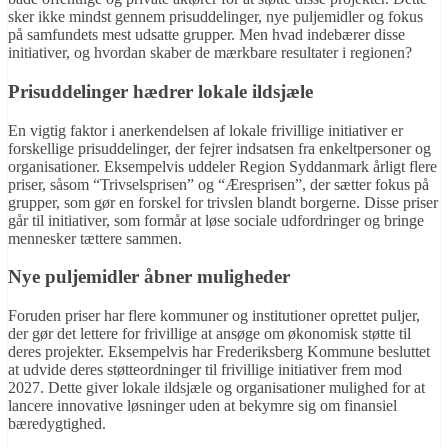
sker ikke mindst gennem prisuddelinger, nye puljemidler og fokus
på samfundets mest udsatte grupper. Men hvad indebærer disse
initiativer, og hvordan skaber de mærkbare resultater i regionen?
Prisuddelinger hædrer lokale ildsjæle
En vigtig faktor i anerkendelsen af lokale frivillige initiativer er
forskellige prisuddelinger, der fejrer indsatsen fra enkeltpersoner og
organisationer. Eksempelvis uddeler Region Syddanmark årligt flere
priser, såsom “Trivselsprisen” og “Æresprisen”, der sætter fokus på
grupper, som gør en forskel for trivslen blandt borgerne. Disse priser
går til initiativer, som formår at løse sociale udfordringer og bringe
mennesker tættere sammen.
Nye puljemidler åbner muligheder
Foruden priser har flere kommuner og institutioner oprettet puljer,
der gør det lettere for frivillige at ansøge om økonomisk støtte til
deres projekter. Eksempelvis har Frederiksberg Kommune besluttet
at udvide deres støtteordninger til frivillige initiativer frem mod
2027. Dette giver lokale ildsjæle og organisationer mulighed for at
lancere innovative løsninger uden at bekymre sig om finansiel
bæredygtighed.