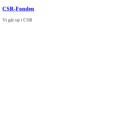
Skip
CSR-Fonden
to
content
Vi går op i CSR