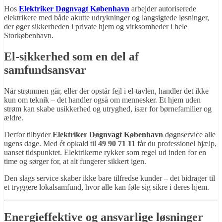
Hos
Elektriker Døgnvagt København
arbejder autoriserede
elektrikere med både akutte udrykninger og langsigtede løsninger,
der øger sikkerheden i private hjem og virksomheder i hele
Storkøbenhavn.
El-sikkerhed som en del af
samfundsansvar
Når strømmen går, eller der opstår fejl i el-tavlen, handler det ikke
kun om teknik – det handler også om mennesker. Et hjem uden
strøm kan skabe usikkerhed og utryghed, især for børnefamilier og
ældre.
Derfor tilbyder
Elektriker Døgnvagt København
døgnservice alle
ugens dage. Med ét opkald til
49 90 71 11
får du professionel hjælp,
uanset tidspunktet. Elektrikerne rykker som regel ud inden for en
time og sørger for, at alt fungerer sikkert igen.
Den slags service skaber ikke bare tilfredse kunder – det bidrager til
et tryggere lokalsamfund, hvor alle kan føle sig sikre i deres hjem.
Energieffektive og ansvarlige løsninger