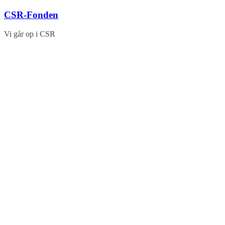
Skip
CSR-Fonden
to
content
Vi går op i CSR