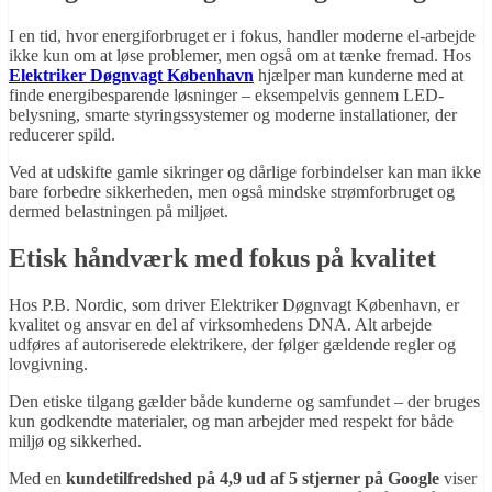
I en tid, hvor energiforbruget er i fokus, handler moderne el-arbejde
ikke kun om at løse problemer, men også om at tænke fremad. Hos
Elektriker Døgnvagt København
hjælper man kunderne med at
finde energibesparende løsninger – eksempelvis gennem LED-
belysning, smarte styringssystemer og moderne installationer, der
reducerer spild.
Ved at udskifte gamle sikringer og dårlige forbindelser kan man ikke
bare forbedre sikkerheden, men også mindske strømforbruget og
dermed belastningen på miljøet.
Etisk håndværk med fokus på kvalitet
Hos P.B. Nordic, som driver Elektriker Døgnvagt København, er
kvalitet og ansvar en del af virksomhedens DNA. Alt arbejde
udføres af autoriserede elektrikere, der følger gældende regler og
lovgivning.
Den etiske tilgang gælder både kunderne og samfundet – der bruges
kun godkendte materialer, og man arbejder med respekt for både
miljø og sikkerhed.
Med en
kundetilfredshed på 4,9 ud af 5 stjerner på Google
viser