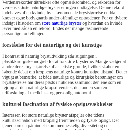
Verdensrekorder tiltrækker ofte opmærksomhed, og rekorden for
verdens største naturlige bryster er ingen undtagelse. Denne rekord
indehaves af en kvinde, hvis fænomenale bryststørrelse endda
kræver egne bodyguards under offentlige optrædener. For en dybere
indsigt i historien om
store naturlige bryster
og hvordan en kvinde
lever med sådan en rekord, findes der mange fascinerende
personlige fortællinger.
forståelse for det naturlige og det kunstige
I kontrast til naturlig brystudvikling står stigningen i
plastikkirurgiske indgreb for at forstørre brysterne. Mange vælger at
ændre deres bryststørrelse af æstetiske grunde, hvilket skaber en
løbende debat om kroppens naturlige kontra kunstige tilstand. Det er
vigtigt at bemærke, at både naturlige og kirurgiske beretninger om
bryststørrelse har deres plads i nutidens samfund; den ene som en
fejring af den naturlige kropsdiversitet, den anden som en
udforskning af medicinsk og personlig autonomi.
kulturel fascination af fysiske opsigtsvækkelser
Interessen for store naturlige bryster afspejler ofte tidens
kulturfascination med kropslig fremtræden og fysisk opsigt. Det
tjener som en påmindelse om menneskelig diversitet og en