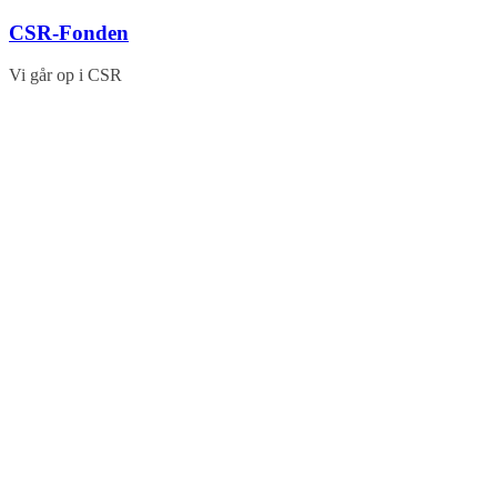
Skip
CSR-Fonden
to
content
Vi går op i CSR