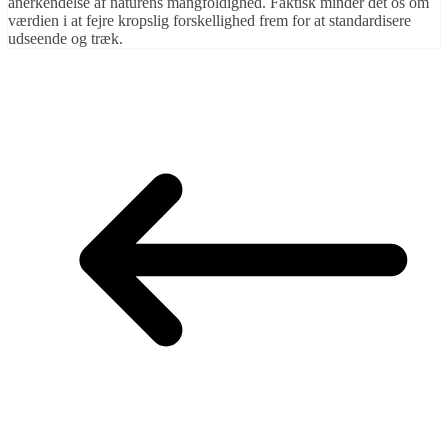
anerkendelse af naturens mangfoldighed. Faktisk minder det os om
værdien i at fejre kropslig forskellighed frem for at standardisere
udseende og træk.