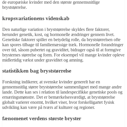
de europæiske kvinder med den største gennemsnitlige
bryststørrelse.
kropsvariationens videnskab
Den naturlige variation i bryststørrelse skyldes flere faktorer,
herunder genetik, kost, og hormonelle ændringer gennem livet.
Genetiske faktorer spiller en betydelig rolle, da bryststørrelsen ofte
kan spores tilbage til familiemæssige træk. Hormonelle forandringer
over tid, såsom pubertet og graviditet, bidrager også til at formgive
brysternes størrelse og form. For eksempel vil mange kvinder opleve
midlertidig vækst under graviditet og amning.
statistikken bag bryststørrelse
Forskning indikerer, at svenske kvinder generelt har en
gennemsnitlig større bryststørrelse sammenlignet med mange andre
lande. Dette kan ses i relation til landespecifikke genetiske pools og
ernæringsmønstre. Det er bemærkelsesværdigt, at bryststørrelse
globalt varierer enormt, hvilket viser, hvor forskelligartet fysisk
udvikling kan være på tværs af kulturer og regioner.
fænomenet verdens største bryster