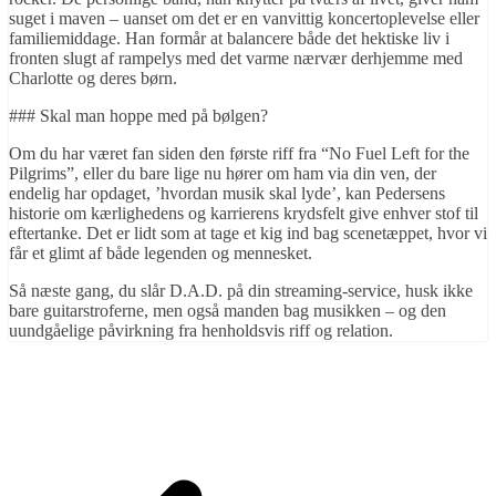
suget i maven – uanset om det er en vanvittig koncertoplevelse eller
familiemiddage. Han formår at balancere både det hektiske liv i
fronten slugt af rampelys med det varme nærvær derhjemme med
Charlotte og deres børn.
### Skal man hoppe med på bølgen?
Om du har været fan siden den første riff fra “No Fuel Left for the
Pilgrims”, eller du bare lige nu hører om ham via din ven, der
endelig har opdaget, ’hvordan musik skal lyde’, kan Pedersens
historie om kærlighedens og karrierens krydsfelt give enhver stof til
eftertanke. Det er lidt som at tage et kig ind bag scenetæppet, hvor vi
får et glimt af både legenden og mennesket.
Så næste gang, du slår D.A.D. på din streaming-service, husk ikke
bare guitarstroferne, men også manden bag musikken – og den
uundgåelige påvirkning fra henholdsvis riff og relation.