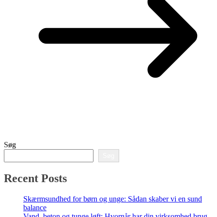
Søg
Søg
Recent Posts
Skærmsundhed for børn og unge: Sådan skaber vi en sund
balance
Vand, beton og tunge løft: Hvornår har din virksomhed brug