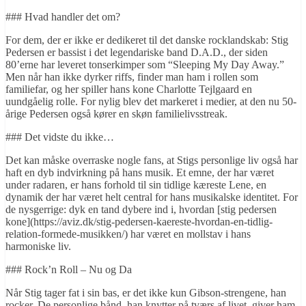
### Hvad handler det om?
For dem, der er ikke er dedikeret til det danske rocklandskab: Stig
Pedersen er bassist i det legendariske band D.A.D., der siden
80’erne har leveret tonserkimper som “Sleeping My Day Away.”
Men når han ikke dyrker riffs, finder man ham i rollen som
familiefar, og her spiller hans kone Charlotte Tejlgaard en
uundgåelig rolle. For nylig blev det markeret i medier, at den nu 50-
årige Pedersen også kører en skøn familielivsstreak.
### Det vidste du ikke…
Det kan måske overraske nogle fans, at Stigs personlige liv også har
haft en dyb indvirkning på hans musik. Et emne, der har været
under radaren, er hans forhold til sin tidlige kæreste Lene, en
dynamik der har været helt central for hans musikalske identitet. For
de nysgerrige: dyk en tand dybere ind i, hvordan [stig pedersen
kone](https://aviz.dk/stig-pedersen-kaereste-hvordan-en-tidlig-
relation-formede-musikken/) har været en mollstav i hans
harmoniske liv.
### Rock’n Roll – Nu og Da
Når Stig tager fat i sin bas, er det ikke kun Gibson-strengene, han
rocker. De personlige bånd, han knytter på tværs af livet, giver ham