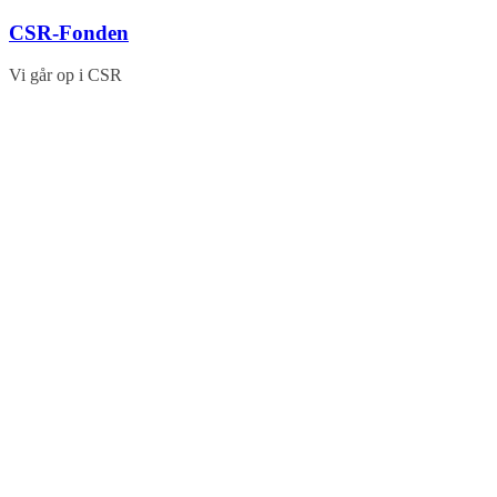
Skip
CSR-Fonden
to
content
Vi går op i CSR