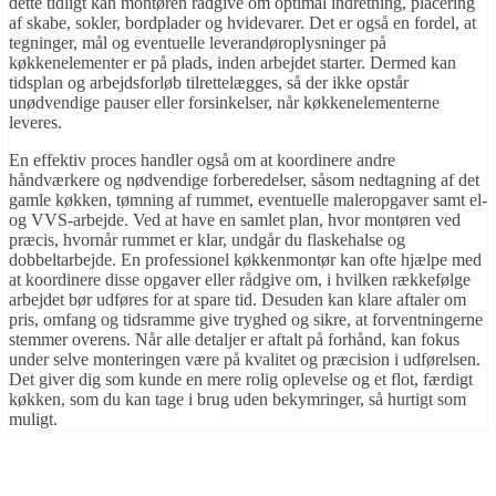
dette tidligt kan montøren rådgive om optimal indretning, placering
af skabe, sokler, bordplader og hvidevarer. Det er også en fordel, at
tegninger, mål og eventuelle leverandøroplysninger på
køkkenelementer er på plads, inden arbejdet starter. Dermed kan
tidsplan og arbejdsforløb tilrettelægges, så der ikke opstår
unødvendige pauser eller forsinkelser, når køkkenelementerne
leveres.
En effektiv proces handler også om at koordinere andre
håndværkere og nødvendige forberedelser, såsom nedtagning af det
gamle køkken, tømning af rummet, eventuelle maleropgaver samt el-
og VVS-arbejde. Ved at have en samlet plan, hvor montøren ved
præcis, hvornår rummet er klar, undgår du flaskehalse og
dobbeltarbejde. En professionel køkkenmontør kan ofte hjælpe med
at koordinere disse opgaver eller rådgive om, i hvilken rækkefølge
arbejdet bør udføres for at spare tid. Desuden kan klare aftaler om
pris, omfang og tidsramme give tryghed og sikre, at forventningerne
stemmer overens. Når alle detaljer er aftalt på forhånd, kan fokus
under selve monteringen være på kvalitet og præcision i udførelsen.
Det giver dig som kunde en mere rolig oplevelse og et flot, færdigt
køkken, som du kan tage i brug uden bekymringer, så hurtigt som
muligt.