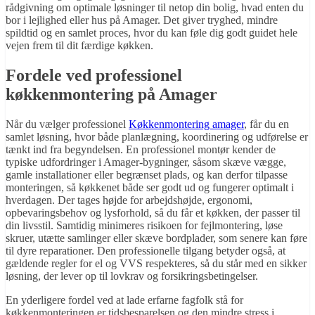
rådgivning om optimale løsninger til netop din bolig, hvad enten du
bor i lejlighed eller hus på Amager. Det giver tryghed, mindre
spildtid og en samlet proces, hvor du kan føle dig godt guidet hele
vejen frem til dit færdige køkken.
Fordele ved professionel
køkkenmontering på Amager
Når du vælger professionel
Køkkenmontering amager
, får du en
samlet løsning, hvor både planlægning, koordinering og udførelse er
tænkt ind fra begyndelsen. En professionel montør kender de
typiske udfordringer i Amager-bygninger, såsom skæve vægge,
gamle installationer eller begrænset plads, og kan derfor tilpasse
monteringen, så køkkenet både ser godt ud og fungerer optimalt i
hverdagen. Der tages højde for arbejdshøjde, ergonomi,
opbevaringsbehov og lysforhold, så du får et køkken, der passer til
din livsstil. Samtidig minimeres risikoen for fejlmontering, løse
skruer, utætte samlinger eller skæve bordplader, som senere kan føre
til dyre reparationer. Den professionelle tilgang betyder også, at
gældende regler for el og VVS respekteres, så du står med en sikker
løsning, der lever op til lovkrav og forsikringsbetingelser.
En yderligere fordel ved at lade erfarne fagfolk stå for
køkkenmonteringen er tidsbesparelsen og den mindre stress i