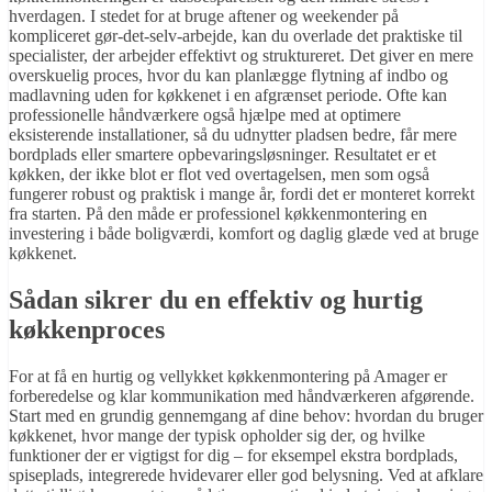
hverdagen. I stedet for at bruge aftener og weekender på
kompliceret gør-det-selv-arbejde, kan du overlade det praktiske til
specialister, der arbejder effektivt og struktureret. Det giver en mere
overskuelig proces, hvor du kan planlægge flytning af indbo og
madlavning uden for køkkenet i en afgrænset periode. Ofte kan
professionelle håndværkere også hjælpe med at optimere
eksisterende installationer, så du udnytter pladsen bedre, får mere
bordplads eller smartere opbevaringsløsninger. Resultatet er et
køkken, der ikke blot er flot ved overtagelsen, men som også
fungerer robust og praktisk i mange år, fordi det er monteret korrekt
fra starten. På den måde er professionel køkkenmontering en
investering i både boligværdi, komfort og daglig glæde ved at bruge
køkkenet.
Sådan sikrer du en effektiv og hurtig
køkkenproces
For at få en hurtig og vellykket køkkenmontering på Amager er
forberedelse og klar kommunikation med håndværkeren afgørende.
Start med en grundig gennemgang af dine behov: hvordan du bruger
køkkenet, hvor mange der typisk opholder sig der, og hvilke
funktioner der er vigtigst for dig – for eksempel ekstra bordplads,
spiseplads, integrerede hvidevarer eller god belysning. Ved at afklare