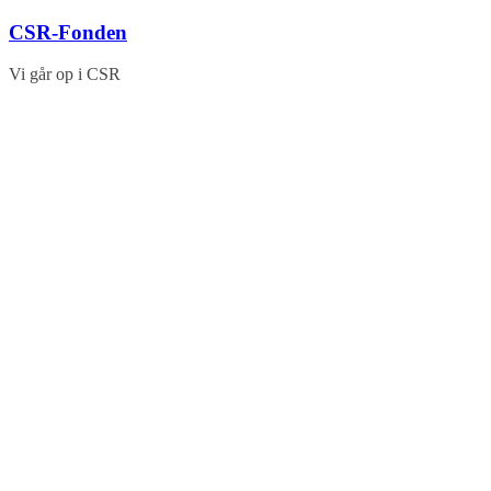
Skip
CSR-Fonden
to
content
Vi går op i CSR