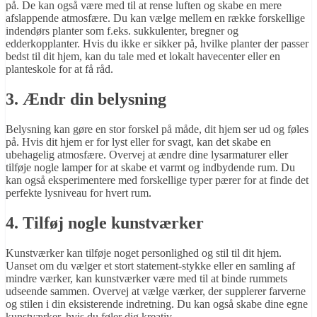
på. De kan også være med til at rense luften og skabe en mere
afslappende atmosfære. Du kan vælge mellem en række forskellige
indendørs planter som f.eks. sukkulenter, bregner og
edderkopplanter. Hvis du ikke er sikker på, hvilke planter der passer
bedst til dit hjem, kan du tale med et lokalt havecenter eller en
planteskole for at få råd.
3. Ændr din belysning
Belysning kan gøre en stor forskel på måde, dit hjem ser ud og føles
på. Hvis dit hjem er for lyst eller for svagt, kan det skabe en
ubehagelig atmosfære. Overvej at ændre dine lysarmaturer eller
tilføje nogle lamper for at skabe et varmt og indbydende rum. Du
kan også eksperimentere med forskellige typer pærer for at finde det
perfekte lysniveau for hvert rum.
4. Tilføj nogle kunstværker
Kunstværker kan tilføje noget personlighed og stil til dit hjem.
Uanset om du vælger et stort statement-stykke eller en samling af
mindre værker, kan kunstværker være med til at binde rummets
udseende sammen. Overvej at vælge værker, der supplerer farverne
og stilen i din eksisterende indretning. Du kan også skabe dine egne
kunstværker, hvis du føler dig kreativ.