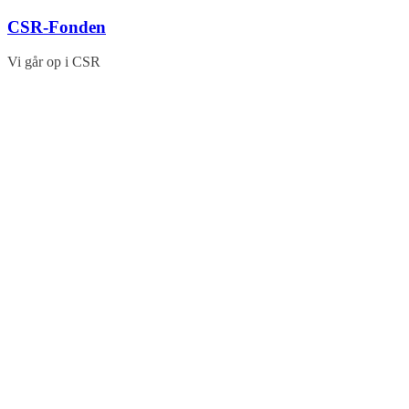
Skip
CSR-Fonden
to
content
Vi går op i CSR