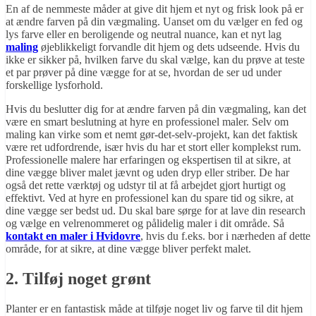
En af de nemmeste måder at give dit hjem et nyt og frisk look på er
at ændre farven på din vægmaling. Uanset om du vælger en fed og
lys farve eller en beroligende og neutral nuance, kan et nyt lag
maling
øjeblikkeligt forvandle dit hjem og dets udseende. Hvis du
ikke er sikker på, hvilken farve du skal vælge, kan du prøve at teste
et par prøver på dine vægge for at se, hvordan de ser ud under
forskellige lysforhold.
Hvis du beslutter dig for at ændre farven på din vægmaling, kan det
være en smart beslutning at hyre en professionel maler. Selv om
maling kan virke som et nemt gør-det-selv-projekt, kan det faktisk
være ret udfordrende, især hvis du har et stort eller komplekst rum.
Professionelle malere har erfaringen og ekspertisen til at sikre, at
dine vægge bliver malet jævnt og uden dryp eller striber. De har
også det rette værktøj og udstyr til at få arbejdet gjort hurtigt og
effektivt. Ved at hyre en professionel kan du spare tid og sikre, at
dine vægge ser bedst ud. Du skal bare sørge for at lave din research
og vælge en velrenommeret og pålidelig maler i dit område. Så
kontakt en maler i Hvidovre
, hvis du f.eks. bor i nærheden af dette
område, for at sikre, at dine vægge bliver perfekt malet.
2. Tilføj noget grønt
Planter er en fantastisk måde at tilføje noget liv og farve til dit hjem