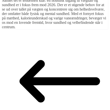
Samlet set er tendensen klar: en holistisk tilgang til vægttab og
sundhed er i fokus frem mod 2026. Der er et stigende behov for at
se ud over tallet på vægten og koncentrere sig om helhedsvelvære,
der omfatter både fysisk og mental sundhed. Med et fornyet fokus
på mæthed, kalorieunderskud og varige vaneændringer, bevæger vi
os mod en lovende fremtid, hvor sundhed og velbefindende står i
centrum.