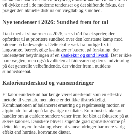
vil dykke ned i de moderne tendenser og det skiftende fokus, der
præger den aktuelle diskurs om vægttab og sundhed.
Nye tendenser i 2026: Sundhed frem for tal
I takt med at vi nærmer os 2026, ser vi råd fra eksperter, der
opfordrer til at prioritere sundhed over den konstante kamp mod
kiloene på badevægten. Dette skifte væk fra hurtige fix til
langvarige, bæredygtige løsninger er baseret på forskning, der
understøtter betydningen af en
slankekur og sund livsstil
. Det er ikke
bare vægten, men også kvaliteten af fødevarer og deres indvirkning
på det generelle velbefindende, der vinder frem i nutidens
sundhedsdebat.
Kalorieunderskud og vaneændringer
Et kalorieunderskud har længe været anerkendt som en effektiv
metode til vægttab, men alene er det ikke tilstrækkeligt.
Kombinationen af balanceret ernæring og regelmæssig motion er
afgørende for at opnå langvarige resultater. En robust slankekur
handler om at etablere sundere vaner frem for blot at fokusere på at
skære kalorier. Danskere bliver i stigende grad opmærksomme på
dette, idet nyere forskning viser, at vaneændringer har mere varig
effekt end hurtige, kortvarige diæter.