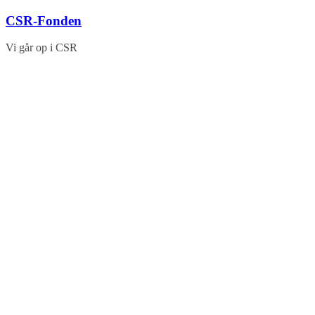
Skip
CSR-Fonden
to
content
Vi går op i CSR