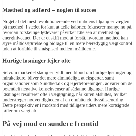
Mæthed og adfærd – nøglen til succes
Noget af det mest revolutionerende ved nutidens tilgang er vægten
på mæthed. I stedet for kun at tælle kalorier, fokuserer mange nu på,
hvordan forskellige fødevarer påvirker følelsen af mæthed og
energiniveauet. Der er et skift mod at forstå, hvordan mæthed kan
styre måltidsstørrelse og bidrage til en mere bæredygtig vægtkontrol
uden at forfalde til småspiseri mellem måltiderne.
Hurtige løsninger fejler ofte
Selvom markedet stadig er fyldt med tilbud om hurtige løsninger og
mirakelkure, bliver det mere almindeligt, at eksperter, samt
organisationer som Sundhed.dk og Hjerteforeningen, advarer om de
potentielt negative konsekvenser af sådanne tilgange. Hurtige
løsninger resulterer ofte i vægtøgning, når kuren afsluttes, hvilket
understreger nødvendigheden af en omfattende livsstilsændring.
Dette perspektiv er i modstrid med tidligere tiders mere kortsigtede
løfter om vægttab.
På vej mod en sundere fremtid