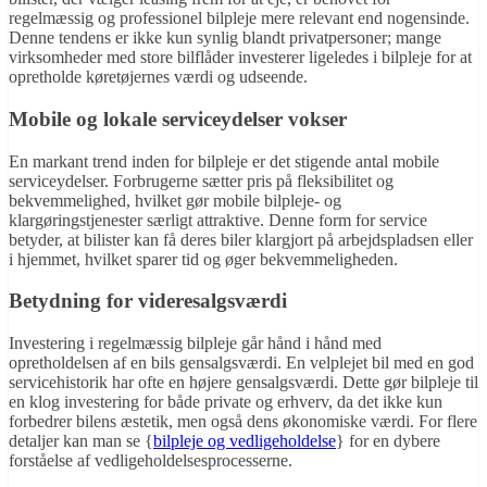
regelmæssig og professionel bilpleje mere relevant end nogensinde.
Denne tendens er ikke kun synlig blandt privatpersoner; mange
virksomheder med store bilflåder investerer ligeledes i bilpleje for at
opretholde køretøjernes værdi og udseende.
Mobile og lokale serviceydelser vokser
En markant trend inden for bilpleje er det stigende antal mobile
serviceydelser. Forbrugerne sætter pris på fleksibilitet og
bekvemmelighed, hvilket gør mobile bilpleje- og
klargøringstjenester særligt attraktive. Denne form for service
betyder, at bilister kan få deres biler klargjort på arbejdspladsen eller
i hjemmet, hvilket sparer tid og øger bekvemmeligheden.
Betydning for videresalgsværdi
Investering i regelmæssig bilpleje går hånd i hånd med
opretholdelsen af en bils gensalgsværdi. En velplejet bil med en god
servicehistorik har ofte en højere gensalgsværdi. Dette gør bilpleje til
en klog investering for både private og erhverv, da det ikke kun
forbedrer bilens æstetik, men også dens økonomiske værdi. For flere
detaljer kan man se {
bilpleje og vedligeholdelse
} for en dybere
forståelse af vedligeholdelsesprocesserne.