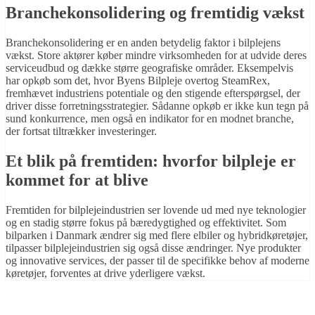
Branchekonsolidering og fremtidig vækst
Branchekonsolidering er en anden betydelig faktor i bilplejens
vækst. Store aktører køber mindre virksomheden for at udvide deres
serviceudbud og dække større geografiske områder. Eksempelvis
har opkøb som det, hvor Byens Bilpleje overtog SteamRex,
fremhævet industriens potentiale og den stigende efterspørgsel, der
driver disse forretningsstrategier. Sådanne opkøb er ikke kun tegn på
sund konkurrence, men også en indikator for en modnet branche,
der fortsat tiltrækker investeringer.
Et blik på fremtiden: hvorfor bilpleje er
kommet for at blive
Fremtiden for bilplejeindustrien ser lovende ud med nye teknologier
og en stadig større fokus på bæredygtighed og effektivitet. Som
bilparken i Danmark ændrer sig med flere elbiler og hybridkøretøjer,
tilpasser bilplejeindustrien sig også disse ændringer. Nye produkter
og innovative services, der passer til de specifikke behov af moderne
køretøjer, forventes at drive yderligere vækst.