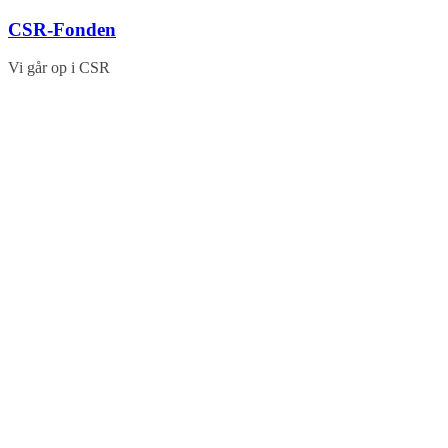
Skip
CSR-Fonden
to
content
Vi går op i CSR