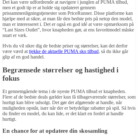
Det kan være udfordrende at navigere i junglen af PUMA tilbud,
men et godt tip er at holde sig opdateret gennem
prissammenligningstjenester som PriceRunner. Disse platforme kan
hjælpe med at sikre, at man får den bedste pris på netop den model,
man er interesseret i. Det er også en god idé at være opmærksom på
“Last Sizes Outlet”, hvor knapheden gør, at ens favoritmodel måske
snart er væk.
Hvis du vil sikre dig de bedste priser og størrelser, kan det derfor
være værd at
tjekke de aktuelle PUMA sko tilbud
, så du ikke går
glip af en god handel.
Begrænsede størrelser og hastighed i
fokus
Et gennemgående tema i de nyeste PUMA tilbud er knapheden.
Flere af de bedste deals gælder kun få tilbageværende størrelser, som
hurtigt kan blive udsolgt. Det gør det afgørende at handle, når
muligheden opstår, især når der er betydelige rabatter på spil. Så hvis
du finder en model, du kan lide, er det klart en fordel at handle
hurtigt.
En chance for at opdatere din skosamling