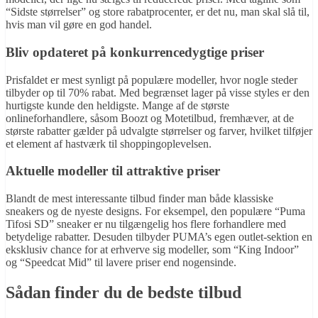
“Sidste størrelser” og store rabatprocenter, er det nu, man skal slå til,
hvis man vil gøre en god handel.
Bliv opdateret på konkurrencedygtige priser
Prisfaldet er mest synligt på populære modeller, hvor nogle steder
tilbyder op til 70% rabat. Med begrænset lager på visse styles er den
hurtigste kunde den heldigste. Mange af de største
onlineforhandlere, såsom Boozt og Motetilbud, fremhæver, at de
største rabatter gælder på udvalgte størrelser og farver, hvilket tilføjer
et element af hastværk til shoppingoplevelsen.
Aktuelle modeller til attraktive priser
Blandt de mest interessante tilbud finder man både klassiske
sneakers og de nyeste designs. For eksempel, den populære “Puma
Tifosi SD” sneaker er nu tilgængelig hos flere forhandlere med
betydelige rabatter. Desuden tilbyder PUMA’s egen outlet-sektion en
eksklusiv chance for at erhverve sig modeller, som “King Indoor”
og “Speedcat Mid” til lavere priser end nogensinde.
Sådan finder du de bedste tilbud