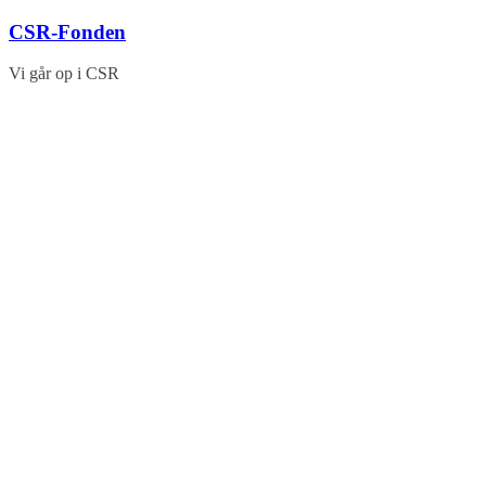
Skip
CSR-Fonden
to
content
Vi går op i CSR