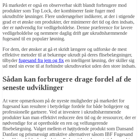
På markedet er også en observerbar skift blandt forbrugere mod
produkter som Top Lock, der kombinerer faste fuger med
ukrudtsfrie løsninger. Flere undersøgelser indikerer, at der i stigende
grad er et ønske om produkter, der minimerer det tid og den indsats,
der er nødvendig for vedligeholdelse. Denne præference for lavere
vedligeholdelse og nemmere daglig drift gør ukrudtshæmmende
fugesand til en populær løsning.
For dem, der ønsker at gå et skridt længere og udforske de mest
effektive metoder til at bekæmpe ukrudt på deres flisebelægninger,
tilbyder
fugesand fra jem og fix
en intelligent løsning, der skiller sig
ud med sin evne til at forhindre ukrudtsvækst uden den store indsats.
Sådan kan forbrugere drage fordel af de
seneste udviklinger
At være opmærksom på de nyeste muligheder på markedet for
fugesand kan resultere i betydelige fordele for både boligejere og
professionelle gartnere. Ved at investere i ukrudtshæmmende
produkter kan man effektivt reducere den tid og de ressourcer, der er
nødvendige for at opretholde en ren og velfungerende
flisebelægning. Valget mellem et højtydende produkt som Dansand
Danfast og prismæssigt attraktive alternativer såsom IBF Fugesand