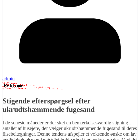
admin
Stigende efterspørgsel efter
ukrudtshæmmende fugesand
I de seneste måneder er der sket en bemærkelsesværdig stigning i
antallet af husejere, der vælger ukrudtshæmmende fugesand til deres
flisebelægninger. Denne tendens afspejler et voksende ønske om lav
vedligeholdelse og langsigtet holdbarhed i udendørs arealer. Med det