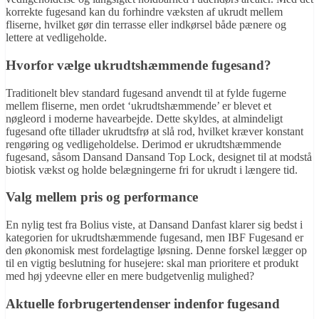
korrekte fugesand kan du forhindre væksten af ukrudt mellem
fliserne, hvilket gør din terrasse eller indkørsel både pænere og
lettere at vedligeholde.
Hvorfor vælge ukrudtshæmmende fugesand?
Traditionelt blev standard fugesand anvendt til at fylde fugerne
mellem fliserne, men ordet ‘ukrudtshæmmende’ er blevet et
nøgleord i moderne havearbejde. Dette skyldes, at almindeligt
fugesand ofte tillader ukrudtsfrø at slå rod, hvilket kræver konstant
rengøring og vedligeholdelse. Derimod er ukrudtshæmmende
fugesand, såsom Dansand Dansand Top Lock, designet til at modstå
biotisk vækst og holde belægningerne fri for ukrudt i længere tid.
Valg mellem pris og performance
En nylig test fra Bolius viste, at Dansand Danfast klarer sig bedst i
kategorien for ukrudtshæmmende fugesand, men IBF Fugesand er
den økonomisk mest fordelagtige løsning. Denne forskel lægger op
til en vigtig beslutning for husejere: skal man prioritere et produkt
med høj ydeevne eller en mere budgetvenlig mulighed?
Aktuelle forbrugertendenser indenfor fugesand