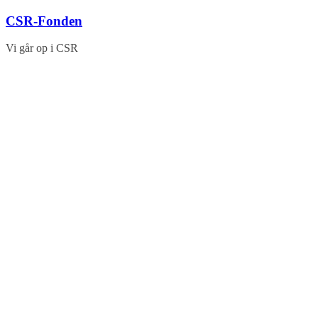
Skip
CSR-Fonden
to
content
Vi går op i CSR