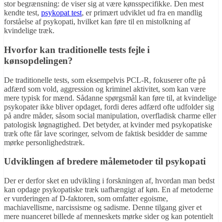
stor begrænsning: de viser sig at være kønsspecifikke. Den mest
kendte test,
psykopat test
, er primært udviklet ud fra en mandlig
forståelse af psykopati, hvilket kan føre til en mistolkning af
kvindelige træk.
Hvorfor kan traditionelle tests fejle i
kønsopdelingen?
De traditionelle tests, som eksempelvis PCL-R, fokuserer ofte på
adfærd som vold, aggression og kriminel aktivitet, som kan være
mere typisk for mænd. Sådanne spørgsmål kan føre til, at kvindelige
psykopater ikke bliver opdaget, fordi deres adfærd ofte udfolder sig
på andre måder, såsom social manipulation, overfladisk charme eller
patologisk løgnagtighed. Det betyder, at kvinder med psykopatiske
træk ofte får lave scoringer, selvom de faktisk besidder de samme
mørke personlighedstræk.
Udviklingen af bredere målemetoder til psykopati
Der er derfor sket en udvikling i forskningen af, hvordan man bedst
kan opdage psykopatiske træk uafhængigt af køn. En af metoderne
er vurderingen af D-faktoren, som omfatter egoisme,
machiavellisme, narcissisme og sadisme. Denne tilgang giver et
mere nuanceret billede af menneskets mørke sider og kan potentielt