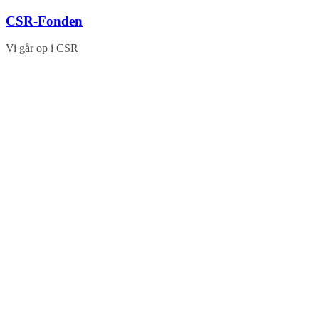
Skip
CSR-Fonden
to
content
Vi går op i CSR