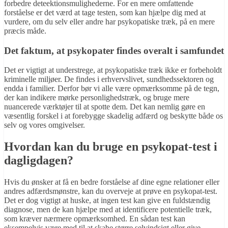
forbedre deteektionsmulighederne. For en mere omfattende
forståelse er det værd at tage testen, som kan hjælpe dig med at
vurdere, om du selv eller andre har psykopatiske træk, på en mere
præcis måde.
Det faktum, at psykopater findes overalt i samfundet
Det er vigtigt at understrege, at psykopatiske træk ikke er forbeholdt
kriminelle miljøer. De findes i erhvervslivet, sundhedssektoren og
endda i familier. Derfor bør vi alle være opmærksomme på de tegn,
der kan indikere mørke personlighedstræk, og bruge mere
nuancerede værktøjer til at spotte dem. Det kan nemlig gøre en
væsentlig forskel i at forebygge skadelig adfærd og beskytte både os
selv og vores omgivelser.
Hvordan kan du bruge en psykopat-test i
dagligdagen?
Hvis du ønsker at få en bedre forståelse af dine egne relationer eller
andres adfærdsmønstre, kan du overveje at prøve en psykopat-test.
Det er dog vigtigt at huske, at ingen test kan give en fuldstændig
diagnose, men de kan hjælpe med at identificere potentielle træk,
som kræver nærmere opmærksomhed. En sådan test kan
eksempelvis være med til at skabe større selvindsigt eller give