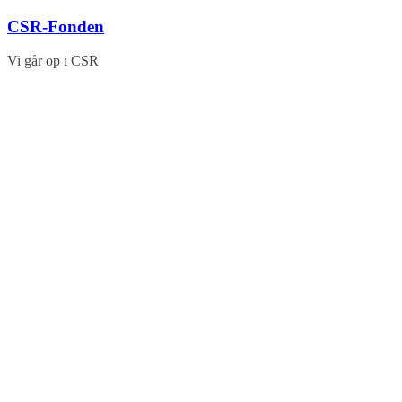
Skip
CSR-Fonden
to
content
Vi går op i CSR