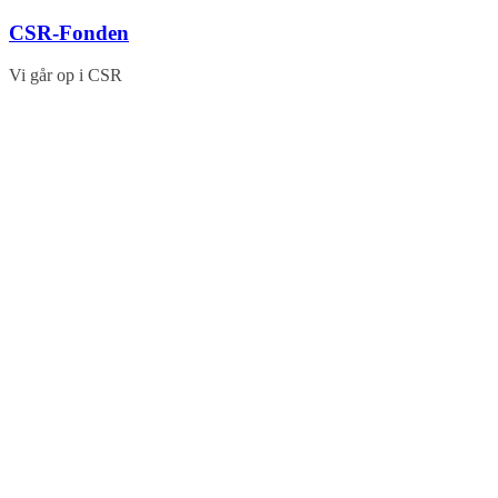
Skip
CSR-Fonden
to
content
Vi går op i CSR