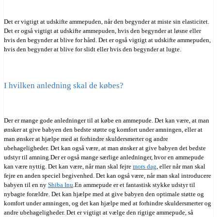
Det er vigtigt at udskifte ammepuden, når den begynder at miste sin elasticitet.
Det er også vigtigt at udskifte ammepuden, hvis den begynder at løsne eller
hvis den begynder at blive for hård. Det er også vigtigt at udskifte ammepuden,
hvis den begynder at blive for slidt eller hvis den begynder at lugte.
I hvilken anledning skal de købes?
Der er mange gode anledninger til at købe en ammepude. Det kan være, at man
ønsker at give babyen den bedste støtte og komfort under amningen, eller at
man ønsker at hjælpe med at forhindre skuldersmerter og andre
ubehageligheder. Det kan også være, at man ønsker at give babyen det bedste
udstyr til amning.Der er også mange særlige anledninger, hvor en ammepude
kan være nyttig. Det kan være, når man skal fejre
mors dag
, eller når man skal
fejre en anden speciel begivenhed. Det kan også være, når man skal introducere
babyen til en ny
Shiba Inu
.En ammepude er et fantastisk stykke udstyr til
nybagte forældre. Det kan hjælpe med at give babyen den optimale støtte og
komfort under amningen, og det kan hjælpe med at forhindre skuldersmerter og
andre ubehageligheder. Det er vigtigt at vælge den rigtige ammepude, så