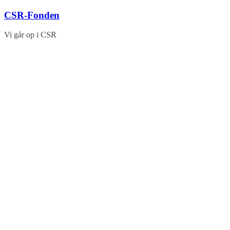
Skip
CSR-Fonden
to
content
Vi går op i CSR