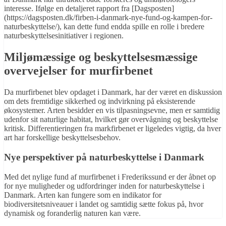
interesse. Ifølge en detaljeret rapport fra [Dagsposten]
(https://dagsposten.dk/firben-i-danmark-nye-fund-og-kampen-for-
naturbeskyttelse/), kan dette fund endda spille en rolle i bredere
naturbeskyttelsesinitiativer i regionen.
Miljømæssige og beskyttelsesmæssige
overvejelser for murfirbenet
Da murfirbenet blev opdaget i Danmark, har der været en diskussion
om dets fremtidige sikkerhed og indvirkning på eksisterende
økosystemer. Arten besidder en vis tilpasningsevne, men er samtidig
udenfor sit naturlige habitat, hvilket gør overvågning og beskyttelse
kritisk. Differentieringen fra markfirbenet er ligeledes vigtig, da hver
art har forskellige beskyttelsesbehov.
Nye perspektiver på naturbeskyttelse i Danmark
Med det nylige fund af murfirbenet i Frederikssund er der åbnet op
for nye muligheder og udfordringer inden for naturbeskyttelse i
Danmark. Arten kan fungere som en indikator for
biodiversitetsniveauer i landet og samtidig sætte fokus på, hvor
dynamisk og foranderlig naturen kan være.