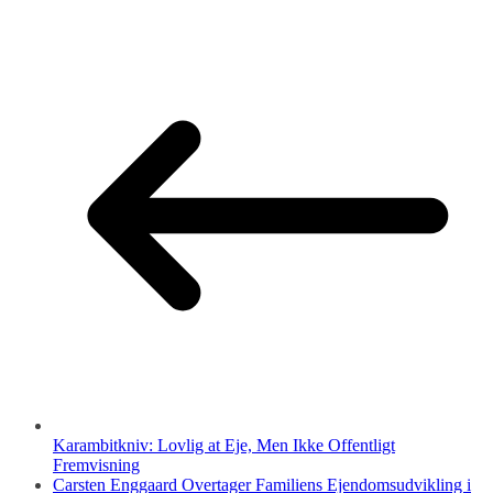
Karambitkniv: Lovlig at Eje, Men Ikke Offentligt
Fremvisning
Carsten Enggaard Overtager Familiens Ejendomsudvikling i