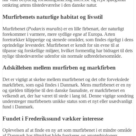
omkring artens tilstedeværelse i den danske natur.
Murfirbenets naturlige habitat og livsstil
Murfirbenet (
Podarcis muralis
) er en lille firbenart, der naturligt
forekommer i varmere, mere sydlige egne af Europa. Arten
foretrækker klipperige og stenede områder, som findes rigeligt i dens
oprindelige levesteder. Murfirbenet er kendt for sin evne til at
tilpasse sig forskellige miljøer, hvilket formentlig har bidraget til dets
nylige tilstedeværelse udenfor sin normale udbredelsesområde.
Adskillelsen mellem murfirben og markfirben
Det er vigtigt at skelne mellem murfirbenet og det ofte forvekslede
markfirben, som også findes i Danmark. Mens murfirbenet er en ny
og sjælden tilføjelse til den danske faunaliste, er markfirbenet en
velkendt art, der har været til stede i lang tid. Denne vigtige sondring
understreger murfirbenets unikke status som et nyt eller usædvanligt
fund i Danmark.
Fundet i Frederikssund vækker interesse
Oplevelsen af at finde en ny art som murfirbenet i et mindre område
af Danmark har tiltrukket både forskeres og amatørbiologers