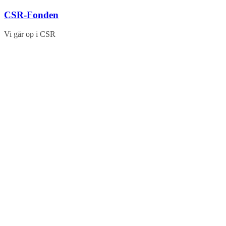
Skip
CSR-Fonden
to
content
Vi går op i CSR