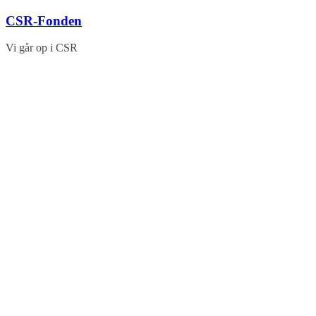
Skip
CSR-Fonden
to
content
Vi går op i CSR