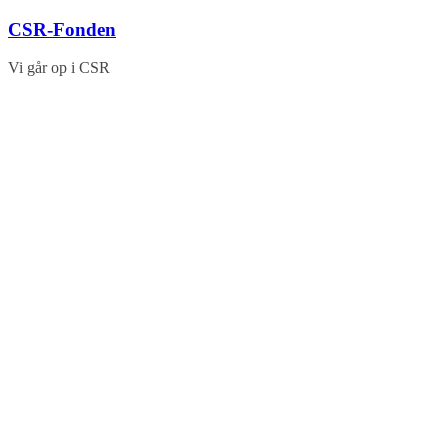
Skip
CSR-Fonden
to
content
Vi går op i CSR