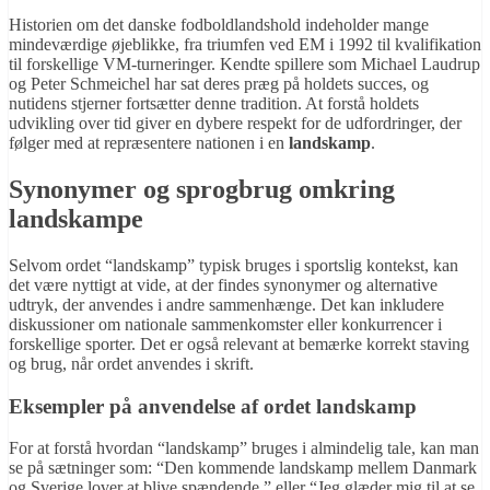
Historien om det danske fodboldlandshold indeholder mange
mindeværdige øjeblikke, fra triumfen ved EM i 1992 til kvalifikation
til forskellige VM-turneringer. Kendte spillere som Michael Laudrup
og Peter Schmeichel har sat deres præg på holdets succes, og
nutidens stjerner fortsætter denne tradition. At forstå holdets
udvikling over tid giver en dybere respekt for de udfordringer, der
følger med at repræsentere nationen i en
landskamp
.
Synonymer og sprogbrug omkring
landskampe
Selvom ordet “landskamp” typisk bruges i sportslig kontekst, kan
det være nyttigt at vide, at der findes synonymer og alternative
udtryk, der anvendes i andre sammenhænge. Det kan inkludere
diskussioner om nationale sammenkomster eller konkurrencer i
forskellige sporter. Det er også relevant at bemærke korrekt staving
og brug, når ordet anvendes i skrift.
Eksempler på anvendelse af ordet landskamp
For at forstå hvordan “landskamp” bruges i almindelig tale, kan man
se på sætninger som: “Den kommende landskamp mellem Danmark
og Sverige lover at blive spændende,” eller “Jeg glæder mig til at se