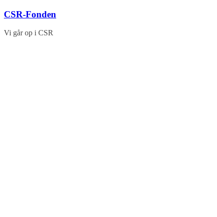
Skip
CSR-Fonden
to
content
Vi går op i CSR