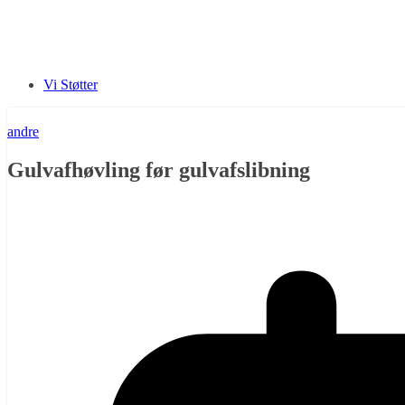
Vi Støtter
andre
Gulvafhøvling før gulvafslibning