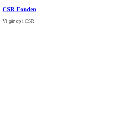
Skip
CSR-Fonden
to
content
Vi går op i CSR