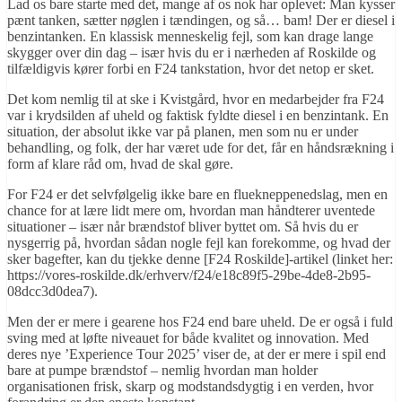
Lad os bare starte med det, mange af os nok har oplevet: Man kysser
pænt tanken, sætter nøglen i tændingen, og så… bam! Der er diesel i
benzintanken. En klassisk menneskelig fejl, som kan drage lange
skygger over din dag – især hvis du er i nærheden af Roskilde og
tilfældigvis kører forbi en F24 tankstation, hvor det netop er sket.
Det kom nemlig til at ske i Kvistgård, hvor en medarbejder fra F24
var i krydsilden af uheld og faktisk fyldte diesel i en benzintank. En
situation, der absolut ikke var på planen, men som nu er under
behandling, og folk, der har været ude for det, får en håndsrækning i
form af klare råd om, hvad de skal gøre.
For F24 er det selvfølgelig ikke bare en fluekneppenedslag, men en
chance for at lære lidt mere om, hvordan man håndterer uventede
situationer – især når brændstof bliver byttet om. Så hvis du er
nysgerrig på, hvordan sådan nogle fejl kan forekomme, og hvad der
sker bagefter, kan du tjekke denne [F24 Roskilde]-artikel (linket her:
https://vores-roskilde.dk/erhverv/f24/e18c89f5-29be-4de8-2b95-
08dcc3d0dea7).
Men der er mere i gearene hos F24 end bare uheld. De er også i fuld
sving med at løfte niveauet for både kvalitet og innovation. Med
deres nye ’Experience Tour 2025’ viser de, at der er mere i spil end
bare at pumpe brændstof – nemlig hvordan man holder
organisationen frisk, skarp og modstandsdygtig i en verden, hvor