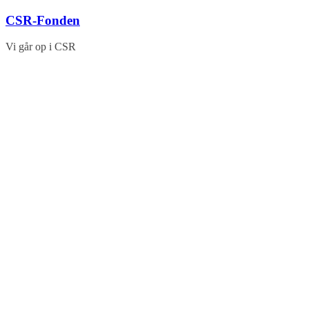
Skip
CSR-Fonden
to
content
Vi går op i CSR