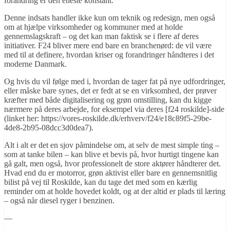
forandring er den eneste konstant.
Denne indsats handler ikke kun om teknik og redesign, men også
om at hjælpe virksomheder og kommuner med at holde
gennemslagskraft – og det kan man faktisk se i flere af deres
initiativer. F24 bliver mere end bare en branchenørd: de vil være
med til at definere, hvordan kriser og forandringer håndteres i det
moderne Danmark.
Og hvis du vil følge med i, hvordan de tager fat på nye udfordringer,
eller måske bare synes, det er fedt at se en virksomhed, der prøver
kræfter med både digitalisering og grøn omstilling, kan du kigge
nærmere på deres arbejde, for eksempel via deres [f24 roskilde]-side
(linket her: https://vores-roskilde.dk/erhverv/f24/e18c89f5-29be-
4de8-2b95-08dcc3d0dea7).
Alt i alt er det en sjov påmindelse om, at selv de mest simple ting –
som at tanke bilen – kan blive et bevis på, hvor hurtigt tingene kan
gå galt, men også, hvor professionelt de store aktører håndterer det.
Hvad end du er motorror, grøn aktivist eller bare en gennemsnitlig
bilist på vej til Roskilde, kan du tage det med som en kærlig
reminder om at holde hovedet koldt, og at der altid er plads til læring
– også når diesel ryger i benzinen.
—