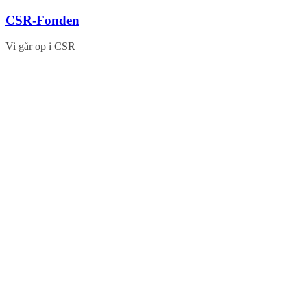
Skip
CSR-Fonden
to
content
Vi går op i CSR