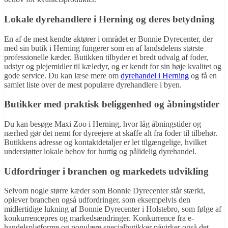
Lokale dyrehandlere i Herning og deres betydning
En af de mest kendte aktører i området er Bonnie Dyrecenter, der
med sin butik i Herning fungerer som en af landsdelens største
professionelle kæder. Butikken tilbyder et bredt udvalg af foder,
udstyr og plejemidler til kæledyr, og er kendt for sin høje kvalitet og
gode service. Du kan læse mere om
dyrehandel i Herning
og få en
samlet liste over de mest populære dyrehandlere i byen.
Butikker med praktisk beliggenhed og åbningstider
Du kan besøge Maxi Zoo i Herning, hvor låg åbningstider og
nærhed gør det nemt for dyreejere at skaffe alt fra foder til tilbehør.
Butikkens adresse og kontaktdetaljer er let tilgængelige, hvilket
understøtter lokale behov for hurtig og pålidelig dyrehandel.
Udfordringer i branchen og markedets udvikling
Selvom nogle større kæder som Bonnie Dyrecenter står stærkt,
oplever branchen også udfordringer, som eksempelvis den
midlertidige lukning af Bonnie Dyrecenter i Holstebro, som følge af
konkurrencepres og markedsændringer. Konkurrence fra e-
handelsplatforme og populære specialbutikker påvirker også det