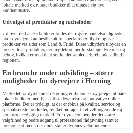
lokale marked og tvinger butikker til at tilpasse sig nye
kundemønstre.
Udvalget af produkter og nichefoder
Ud over de fysiske butikker findes der også e-handelsmuligheder,
hvor dyreejere kan bestille alt fra specialfoder til økologiske
produkter via sider som Land & Fritid. Disse udbydere tilbyder en
bred vifte af produkter, der imødekommer forskellige dyrearter og
behov, hvilket er med til at styrke det samlede dyrehandelstilbud i
regionen.
En branche under udvikling – større
muligheder for dyreejere i Herning
Markedet for dyrehandel i Herning er dynamisk og præget af både
lokale butikker med fysisk tilstedeværelse og innovative online
platforme. Det er tydeligt, at der er fokus på kvalitet, service og
specialiserede produkter, hvilket bidrager til et velfungerende og
konkurrencedygtigt marked. For dyreejere betyder det større
valgfrihed og bedre adgang til professionel rådgivning samt et
bredere sortiment, der understøtter dyrenes velbefindende.