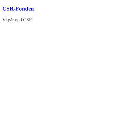
Skip
CSR-Fonden
to
content
Vi går op i CSR