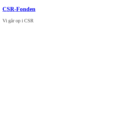
Skip
CSR-Fonden
to
content
Vi går op i CSR