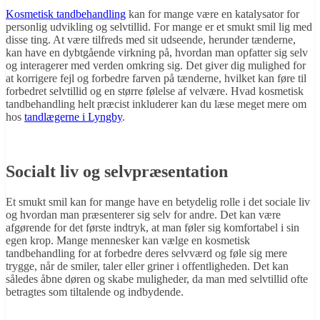
Kosmetisk tandbehandling
kan for mange være en katalysator for
personlig udvikling og selvtillid. For mange er et smukt smil lig med
disse ting. At være tilfreds med sit udseende, herunder tænderne,
kan have en dybtgående virkning på, hvordan man opfatter sig selv
og interagerer med verden omkring sig. Det giver dig mulighed for
at korrigere fejl og forbedre farven på tænderne, hvilket kan føre til
forbedret selvtillid og en større følelse af velvære. Hvad kosmetisk
tandbehandling helt præcist inkluderer kan du læse meget mere om
hos
tandlægerne i Lyngby
.
Socialt liv og selvpræsentation
Et smukt smil kan for mange have en betydelig rolle i det sociale liv
og hvordan man præsenterer sig selv for andre. Det kan være
afgørende for det første indtryk, at man føler sig komfortabel i sin
egen krop. Mange mennesker kan vælge en kosmetisk
tandbehandling for at forbedre deres selvværd og føle sig mere
trygge, når de smiler, taler eller griner i offentligheden. Det kan
således åbne døren og skabe muligheder, da man med selvtillid ofte
betragtes som tiltalende og indbydende.