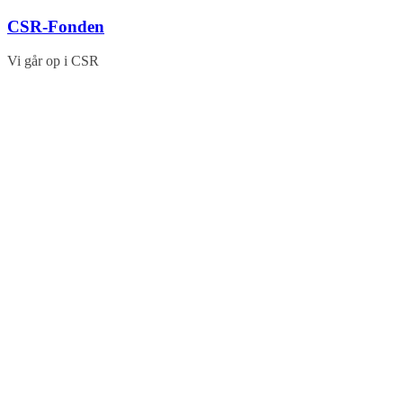
Skip
CSR-Fonden
to
content
Vi går op i CSR