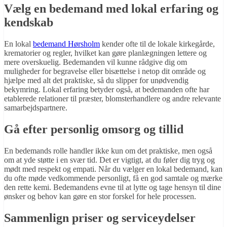
Vælg en bedemand med lokal erfaring og
kendskab
En lokal
bedemand Hørsholm
kender ofte til de lokale kirkegårde,
krematorier og regler, hvilket kan gøre planlægningen lettere og
mere overskuelig. Bedemanden vil kunne rådgive dig om
muligheder for begravelse eller bisættelse i netop dit område og
hjælpe med alt det praktiske, så du slipper for unødvendig
bekymring. Lokal erfaring betyder også, at bedemanden ofte har
etablerede relationer til præster, blomsterhandlere og andre relevante
samarbejdspartnere.
Gå efter personlig omsorg og tillid
En bedemands rolle handler ikke kun om det praktiske, men også
om at yde støtte i en svær tid. Det er vigtigt, at du føler dig tryg og
mødt med respekt og empati. Når du vælger en lokal bedemand, kan
du ofte møde vedkommende personligt, få en god samtale og mærke
den rette kemi. Bedemandens evne til at lytte og tage hensyn til dine
ønsker og behov kan gøre en stor forskel for hele processen.
Sammenlign priser og serviceydelser