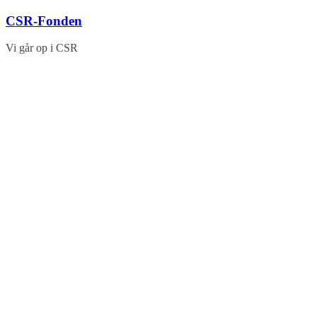
Skip
CSR-Fonden
to
content
Vi går op i CSR