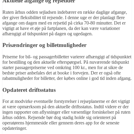
Aktuelle afgange og rejsetider
Ruten århus odden sejladsen indebærer en række daglige afgange,
der giver fleksibilitet til rejsende. I denne uge er der planlagt flere
afgange om dagen med en rejsetid på cirka 70-80 minutter. Det er
vigtigt at have et øje på fartplanen, da der kan være variationer
afhængigt af tidspunktet på dagen og ugedagen.
Prisændringer og billetmuligheder
Priserne for bil- og passagerbilletter varierer afhængigt af tidspunktet
for bestilling og den aktuelle efterspørgsel. På nuværende tidspunkt
starter passagerpriserne ved omkring 100 kr., men for at sikre de
bedste priser anbefales det at booke i forvejen. Der er også ofte
rabatmuligheder for billetter, der købes online i god tid inden afgang.
Opdateret driftsstatus
For at modvirke eventuelle forstyrrelser i rejseplanerne er det vigtigt
at være opmærksom på den aktuelle driftsstatus. Indtil videre er der
ingen rapporter om aflysninger eller væsentlige forsinkelser på ruten
århus odden. Rejsende bør dog stadig holde sig orienteret på
operatørens hjemmeside eller gennem deres app for de seneste
opdateringer.