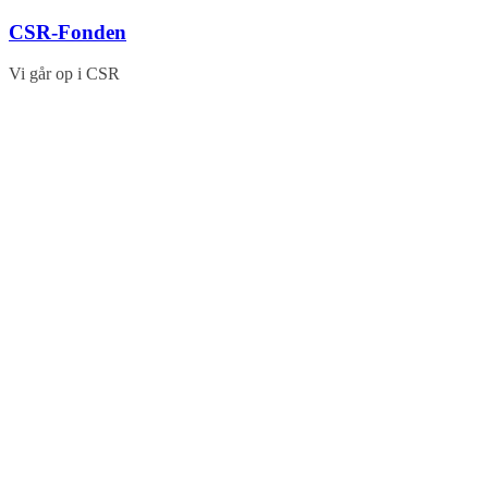
Skip
CSR-Fonden
to
content
Vi går op i CSR