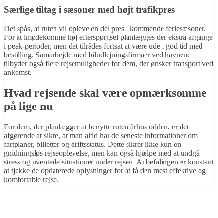
Særlige tiltag i sæsoner med højt trafikpres
Det spås, at ruten vil opleve en del pres i kommende feriesæsoner.
For at imødekomme høj efterspørgsel planlægges der ekstra afgange
i peak-perioder, men det tilrådes fortsat at være ude i god tid med
bestilling. Samarbejde med biludlejningsfirmaer ved havnene
tilbyder også flere rejsemuligheder for dem, der ønsker transport ved
ankomst.
Hvad rejsende skal være opmærksomme
på lige nu
For dem, der planlægger at benytte ruten århus odden, er det
afgørende at sikre, at man altid har de seneste informationer om
fartplaner, billetter og driftsstatus. Dette sikrer ikke kun en
gnidningsløs rejseoplevelse, men kan også hjælpe med at undgå
stress og uventede situationer under rejsen. Anbefalingen er konstant
at tjekke de opdaterede oplysninger for at få den mest effektive og
komfortable rejse.