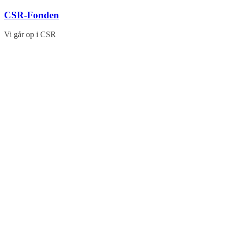
Skip
CSR-Fonden
to
content
Vi går op i CSR