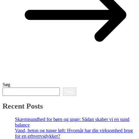
Søg
Søg
Recent Posts
Skærmsundhed for børn og unge: Sådan skaber vi en sund
balance
Vand, beton og tunge løft: Hvornår har din virksomhed brug
for en erhvervsdykker?