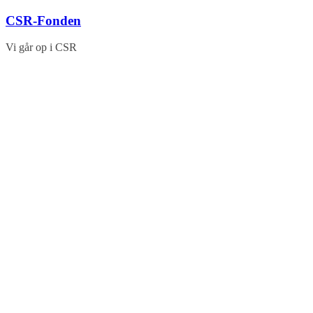
Skip
CSR-Fonden
to
content
Vi går op i CSR