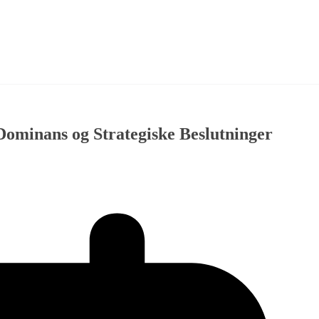
ominans og Strategiske Beslutninger