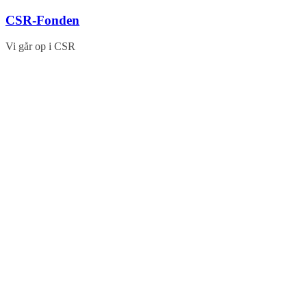
Skip
CSR-Fonden
to
content
Vi går op i CSR