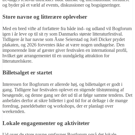
og byder på et væld af events, diskussioner og bogsigneringer.
Store navne og litterære oplevelser
Med en bred vifte af forfattere fra både ind- og udland vil Bogforum
igen i år leve op til sit ry som Danmarks største litteraturfestival.
Tidligere år har navne som Åsne Seierstad og Joël Dicker prydet
plakaten, og 2026 forventes ikke at være nogen undtagelse. Den
imponerende liste af gæster giver festivalen en international profil,
hvilket gør arrangementet til en uundgåelig attraktion for
litteraturelskere.
Billetsalget er startet
Interessen for Bogforum er allerede høj, og billetsalget er godt i
gang. Tidligere har festivalen oplevet en stigende tilstrømning af
besøgende, og denne gang ser det ud til at følge samme tendens. Det
anbefales derfor at sikre billetter i god tid for at deltage i de mange
foredrag, paneldebatter og workshops, der er planlagt over
weekenden.
Lokale engagementer og aktiviteter
Ud over de store navne omfavner Bogforum også det lokale