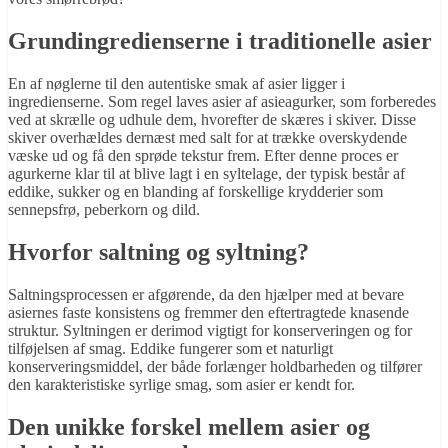
Grundingredienserne i traditionelle asier
En af nøglerne til den autentiske smak af asier ligger i
ingredienserne. Som regel laves asier af asieagurker, som forberedes
ved at skrælle og udhule dem, hvorefter de skæres i skiver. Disse
skiver overhældes dernæst med salt for at trække overskydende
væske ud og få den sprøde tekstur frem. Efter denne proces er
agurkerne klar til at blive lagt i en syltelage, der typisk består af
eddike, sukker og en blanding af forskellige krydderier som
sennepsfrø, peberkorn og dild.
Hvorfor saltning og syltning?
Saltningsprocessen er afgørende, da den hjælper med at bevare
asiernes faste konsistens og fremmer den eftertragtede knasende
struktur. Syltningen er derimod vigtigt for konserveringen og for
tilføjelsen af smag. Eddike fungerer som et naturligt
konserveringsmiddel, der både forlænger holdbarheden og tilfører
den karakteristiske syrlige smag, som asier er kendt for.
Den unikke forskel mellem asier og