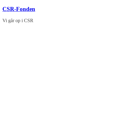
Skip
CSR-Fonden
to
content
Vi går op i CSR