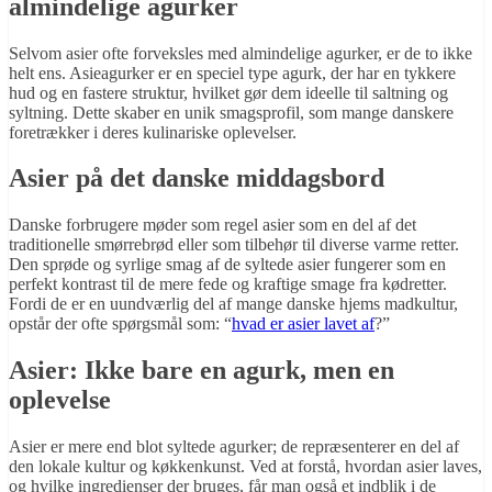
almindelige agurker
Selvom asier ofte forveksles med almindelige agurker, er de to ikke
helt ens. Asieagurker er en speciel type agurk, der har en tykkere
hud og en fastere struktur, hvilket gør dem ideelle til saltning og
syltning. Dette skaber en unik smagsprofil, som mange danskere
foretrækker i deres kulinariske oplevelser.
Asier på det danske middagsbord
Danske forbrugere møder som regel asier som en del af det
traditionelle smørrebrød eller som tilbehør til diverse varme retter.
Den sprøde og syrlige smag af de syltede asier fungerer som en
perfekt kontrast til de mere fede og kraftige smage fra kødretter.
Fordi de er en uundværlig del af mange danske hjems madkultur,
opstår der ofte spørgsmål som: “
hvad er asier lavet af
?”
Asier: Ikke bare en agurk, men en
oplevelse
Asier er mere end blot syltede agurker; de repræsenterer en del af
den lokale kultur og køkkenkunst. Ved at forstå, hvordan asier laves,
og hvilke ingredienser der bruges, får man også et indblik i de