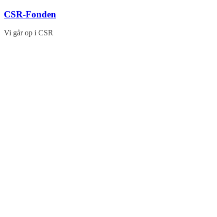
Skip
CSR-Fonden
to
content
Vi går op i CSR