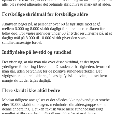
alle, og i stedet afhænger det optimale skridtniveau markant af alder.
Forskellige skridtmål for forskellige aldre
Analysen peger på, at personer over 60 år bør sigte mod at gå
mellem 6.000 og 8.000 skridt dagligt for at reducere risikoen for
tidlig død. For yngre individer under 60 år tyder resultaterne på, at et
dagligt mål på 8.000 til 10.000 skridt giver den største
sundhedsmæssige fordel.
Indflydelse på levetid og sundhed
Det viser sig, at når man når over disse skridttal, er der ingen
yderligere forbedring i levetiden. Desuden er hastigheden, hvormed
man går, uden betydning for de positive sundhedseffekter. Det
vigtigste er at opretholde regelmæssig fysisk aktivitet, uanset hvor
mange skridt der tages dagligt.
Flere skridt ikke altid bedre
Modsat tidligere antagelser er det således ikke nødvendigt at stræbe
efter 10.000 skridt om dagen, medmindre din aldersgruppe støtter
denne anbefaling. Det kan faktisk være mere sundhedsmæssigt
gavnligt at tilpasse skridtmålet til ens alder for at maksimere