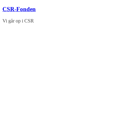
Skip
CSR-Fonden
to
content
Vi går op i CSR