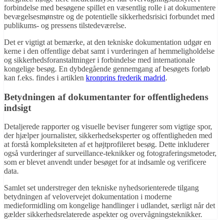
forbindelse med besøgene spillet en væsentlig rolle i at dokumentere
bevægelsesmønstre og de potentielle sikkerhedsrisici forbundet med
publikums- og pressens tilstedeværelse.
Det er vigtigt at bemærke, at den tekniske dokumentation udgør en
kerne i den offentlige debat samt i vurderingen af hemmeligholdelse
og sikkerhedsforanstaltninger i forbindelse med internationale
kongelige besøg. En dybdegående gennemgang af besøgets forløb
kan f.eks. findes i artiklen
kronprins frederik madrid
.
Betydningen af dokumentanter for offentlighedens
indsigt
Detaljerede rapporter og visuelle beviser fungerer som vigtige spor,
der hjælper journalister, sikkerhedseksperter og offentligheden med
at forstå kompleksiteten af et højtprofileret besøg. Dette inkluderer
også vurderinger af surveillance-teknikker og fotograferingsmetoder,
som er blevet anvendt under besøget for at indsamle og verificere
data.
Samlet set understreger den tekniske nyhedsorienterede tilgang
betydningen af velovervejet dokumentation i moderne
medieformidling om kongelige handlinger i udlandet, særligt når det
gælder sikkerhedsrelaterede aspekter og overvågningsteknikker.