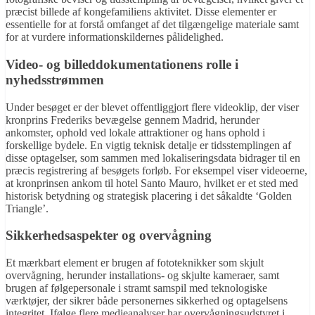
præcist billede af kongefamiliens aktivitet. Disse elementer er
essentielle for at forstå omfanget af det tilgængelige materiale samt
for at vurdere informationskildernes pålidelighed.
Video- og billeddokumentationens rolle i
nyhedsstrømmen
Under besøget er der blevet offentliggjort flere videoklip, der viser
kronprins Frederiks bevægelse gennem Madrid, herunder
ankomster, ophold ved lokale attraktioner og hans ophold i
forskellige bydele. En vigtig teknisk detalje er tidsstemplingen af
disse optagelser, som sammen med lokaliseringsdata bidrager til en
præcis registrering af besøgets forløb. For eksempel viser videoerne,
at kronprinsen ankom til hotel Santo Mauro, hvilket er et sted med
historisk betydning og strategisk placering i det såkaldte ‘Golden
Triangle’.
Sikkerhedsaspekter og overvågning
Et mærkbart element er brugen af fototeknikker som skjult
overvågning, herunder installations- og skjulte kameraer, samt
brugen af følgepersonale i stramt samspil med teknologiske
værktøjer, der sikrer både personernes sikkerhed og optagelsens
integritet. Ifølge flere medieanalyser har overvågningsudstyret i