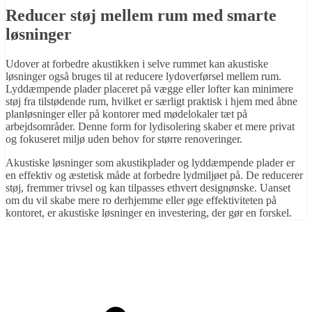
Reducer støj mellem rum med smarte
løsninger
Udover at forbedre akustikken i selve rummet kan akustiske
løsninger også bruges til at reducere lydoverførsel mellem rum.
Lyddæmpende plader placeret på vægge eller lofter kan minimere
støj fra tilstødende rum, hvilket er særligt praktisk i hjem med åbne
planløsninger eller på kontorer med mødelokaler tæt på
arbejdsområder. Denne form for lydisolering skaber et mere privat
og fokuseret miljø uden behov for større renoveringer.
Akustiske løsninger som akustikplader og lyddæmpende plader er
en effektiv og æstetisk måde at forbedre lydmiljøet på. De reducerer
støj, fremmer trivsel og kan tilpasses ethvert designønske. Uanset
om du vil skabe mere ro derhjemme eller øge effektiviteten på
kontoret, er akustiske løsninger en investering, der gør en forskel.