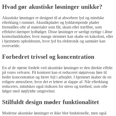
Hvad gør akustiske løsninger unikke?
Akustiske løsninger er designet til at absorbere lyd og mindske
efterklang i rummet. Akustikplader og lyddæmpende plader
fremstilles ofte af materialer som filt, skum eller træfibre, som
effektivt dæmper lydbølger. Disse løsninger er særligt nyttige i åbne
kontorlandskaber, hvor mange stemmer kan skabe en kakofoni, eller
i hjemmets opholdsrum, hvor lyd fra elektronik og samtaler kan
overvælde.
Forbedret trivsel og koncentration
En af de største fordele ved akustiske løsninger er den direkte effekt
på vores velvære. På kontoret kan et reduceret støjniveau føre til
bedre koncentration og færre fejl i arbejdet. I hjemmet skaber de en
roligere atmosfære, hvor det er lettere at slappe af. Når efterklang
reduceres, mindskes også risikoen for stress og træthed, som ofte
følger med støjfyldte omgivelser.
Stilfuldt design møder funktionalitet
Moderne akustiske løsninger er ikke blot funktionelle, men også