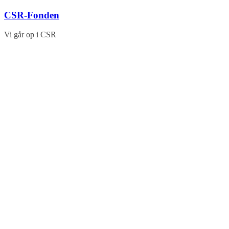
Skip
CSR-Fonden
to
content
Vi går op i CSR