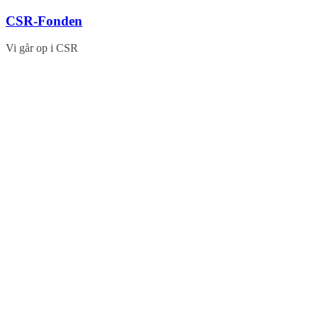
Skip
CSR-Fonden
to
content
Vi går op i CSR