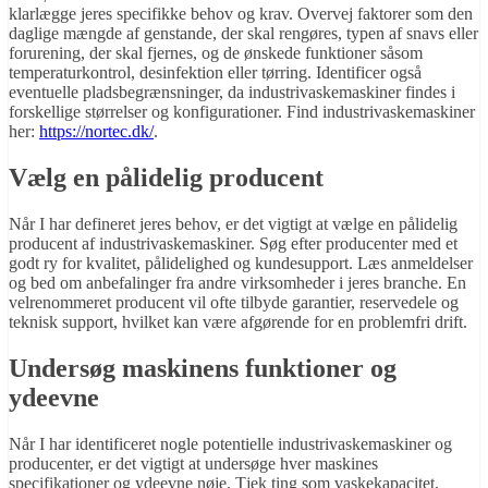
klarlægge jeres specifikke behov og krav. Overvej faktorer som den
daglige mængde af genstande, der skal rengøres, typen af snavs eller
forurening, der skal fjernes, og de ønskede funktioner såsom
temperaturkontrol, desinfektion eller tørring. Identificer også
eventuelle pladsbegrænsninger, da industrivaskemaskiner findes i
forskellige størrelser og konfigurationer. Find industrivaskemaskiner
her:
https://nortec.dk/
.
Vælg en pålidelig producent
Når I har defineret jeres behov, er det vigtigt at vælge en pålidelig
producent af industrivaskemaskiner. Søg efter producenter med et
godt ry for kvalitet, pålidelighed og kundesupport. Læs anmeldelser
og bed om anbefalinger fra andre virksomheder i jeres branche. En
velrenommeret producent vil ofte tilbyde garantier, reservedele og
teknisk support, hvilket kan være afgørende for en problemfri drift.
Undersøg maskinens funktioner og
ydeevne
Når I har identificeret nogle potentielle industrivaskemaskiner og
producenter, er det vigtigt at undersøge hver maskines
specifikationer og ydeevne nøje. Tjek ting som vaskekapacitet,