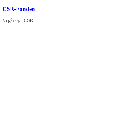
Skip
CSR-Fonden
to
content
Vi går op i CSR