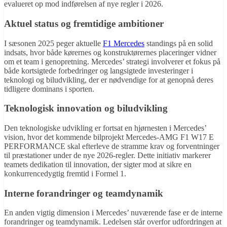
evalueret op mod indførelsen af nye regler i 2026.
Aktuel status og fremtidige ambitioner
I sæsonen 2025 peger aktuelle
F1 Mercedes
standings på en solid
indsats, hvor både kørernes og konstruktørernes placeringer vidner
om et team i genopretning. Mercedes’ strategi involverer et fokus på
både kortsigtede forbedringer og langsigtede investeringer i
teknologi og biludvikling, der er nødvendige for at genopnå deres
tidligere dominans i sporten.
Teknologisk innovation og biludvikling
Den teknologiske udvikling er fortsat en hjørnesten i Mercedes’
vision, hvor det kommende bilprojekt Mercedes-AMG F1 W17 E
PERFORMANCE skal efterleve de stramme krav og forventninger
til præstationer under de nye 2026-regler. Dette initiativ markerer
teamets dedikation til innovation, der sigter mod at sikre en
konkurrencedygtig fremtid i Formel 1.
Interne forandringer og teamdynamik
En anden vigtig dimension i Mercedes’ nuværende fase er de interne
forandringer og teamdynamik. Ledelsen står overfor udfordringen at