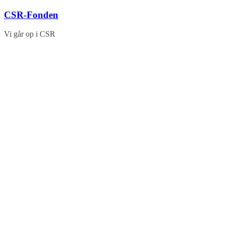
Skip
CSR-Fonden
to
content
Vi går op i CSR