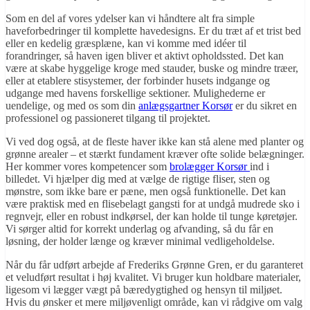
Som en del af vores ydelser kan vi håndtere alt fra simple
haveforbedringer til komplette havedesigns. Er du træt af et trist bed
eller en kedelig græsplæne, kan vi komme med idéer til
forandringer, så haven igen bliver et aktivt opholdssted. Det kan
være at skabe hyggelige kroge med stauder, buske og mindre træer,
eller at etablere stisystemer, der forbinder husets indgange og
udgange med havens forskellige sektioner. Mulighederne er
uendelige, og med os som din
anlægsgartner Korsør
er du sikret en
professionel og passioneret tilgang til projektet.
Vi ved dog også, at de fleste haver ikke kan stå alene med planter og
grønne arealer – et stærkt fundament kræver ofte solide belægninger.
Her kommer vores kompetencer som
brolægger Korsør
ind i
billedet. Vi hjælper dig med at vælge de rigtige fliser, sten og
mønstre, som ikke bare er pæne, men også funktionelle. Det kan
være praktisk med en flisebelagt gangsti for at undgå mudrede sko i
regnvejr, eller en robust indkørsel, der kan holde til tunge køretøjer.
Vi sørger altid for korrekt underlag og afvanding, så du får en
løsning, der holder længe og kræver minimal vedligeholdelse.
Når du får udført arbejde af Frederiks Grønne Gren, er du garanteret
et veludført resultat i høj kvalitet. Vi bruger kun holdbare materialer,
ligesom vi lægger vægt på bæredygtighed og hensyn til miljøet.
Hvis du ønsker et mere miljøvenligt område, kan vi rådgive om valg