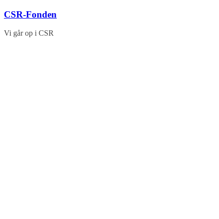
Skip
CSR-Fonden
to
content
Vi går op i CSR