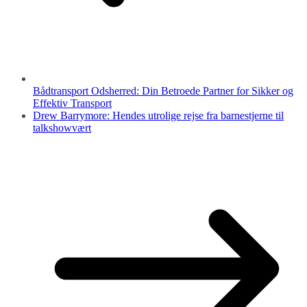
Bådtransport Odsherred: Din Betroede Partner for Sikker og
Effektiv Transport
Drew Barrymore: Hendes utrolige rejse fra barnestjerne til
talkshowvært