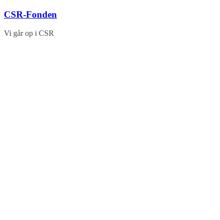
Skip
CSR-Fonden
to
content
Vi går op i CSR