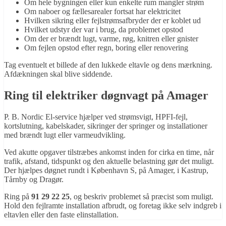
Om hele bygningen eller kun enkelte rum mangler strøm
Om naboer og fællesarealer fortsat har elektricitet
Hvilken sikring eller fejlstrømsafbryder der er koblet ud
Hvilket udstyr der var i brug, da problemet opstod
Om der er brændt lugt, varme, røg, knitren eller gnister
Om fejlen opstod efter regn, boring eller renovering
Tag eventuelt et billede af den lukkede eltavle og dens mærkning.
Afdækningen skal blive siddende.
Ring til elektriker døgnvagt på Amager
P. B. Nordic El-service hjælper ved strømsvigt, HPFI-fejl,
kortslutning, kabelskader, sikringer der springer og installationer
med brændt lugt eller varmeudvikling.
Ved akutte opgaver tilstræbes ankomst inden for cirka en time, når
trafik, afstand, tidspunkt og den aktuelle belastning gør det muligt.
Der hjælpes døgnet rundt i København S, på Amager, i Kastrup,
Tårnby og Dragør.
Ring på
91 29 22 25
, og beskriv problemet så præcist som muligt.
Hold den fejlramte installation afbrudt, og foretag ikke selv indgreb i
eltavlen eller den faste elinstallation.