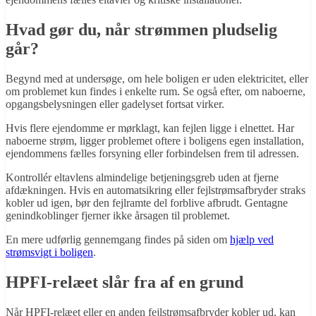
Hvad gør du, når strømmen pludselig
går?
Begynd med at undersøge, om hele boligen er uden elektricitet, eller
om problemet kun findes i enkelte rum. Se også efter, om naboerne,
opgangsbelysningen eller gadelyset fortsat virker.
Hvis flere ejendomme er mørklagt, kan fejlen ligge i elnettet. Har
naboerne strøm, ligger problemet oftere i boligens egen installation,
ejendommens fælles forsyning eller forbindelsen frem til adressen.
Kontrollér eltavlens almindelige betjeningsgreb uden at fjerne
afdækningen. Hvis en automatsikring eller fejlstrømsafbryder straks
kobler ud igen, bør den fejlramte del forblive afbrudt. Gentagne
genindkoblinger fjerner ikke årsagen til problemet.
En mere udførlig gennemgang findes på siden om
hjælp ved
strømsvigt i boligen
.
HPFI-relæet slår fra af en grund
Når HPFI-relæet eller en anden fejlstrømsafbryder kobler ud, kan