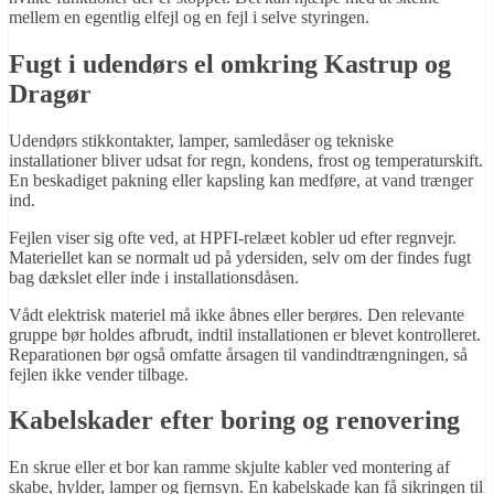
mellem en egentlig elfejl og en fejl i selve styringen.
Fugt i udendørs el omkring Kastrup og
Dragør
Udendørs stikkontakter, lamper, samledåser og tekniske
installationer bliver udsat for regn, kondens, frost og temperaturskift.
En beskadiget pakning eller kapsling kan medføre, at vand trænger
ind.
Fejlen viser sig ofte ved, at HPFI-relæet kobler ud efter regnvejr.
Materiellet kan se normalt ud på ydersiden, selv om der findes fugt
bag dækslet eller inde i installationsdåsen.
Vådt elektrisk materiel må ikke åbnes eller berøres. Den relevante
gruppe bør holdes afbrudt, indtil installationen er blevet kontrolleret.
Reparationen bør også omfatte årsagen til vandindtrængningen, så
fejlen ikke vender tilbage.
Kabelskader efter boring og renovering
En skrue eller et bor kan ramme skjulte kabler ved montering af
skabe, hylder, lamper og fjernsyn. En kabelskade kan få sikringen til