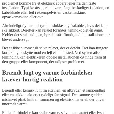
problemet komme fra et elektrisk apparat eller fra den faste
installation. Typiske årsager kan være fugt, beskadiget isolation, en
kabelskade eller fejl i eksempelvis en vaskemaskine,
opvaskemaskine eller ovn.
Almindeligt flytbart udstyr kan slukkes og frakobles, hvis det kan
ske sikkert. Derefter kan relæet forsøges genindkoblet én gang.
Kobler det straks ud igen, bør det stå afbrudt, indtil installationen er
blevet undersøgt.
Det er ikke automatisk selve relæet, der er defekt. Det kan fungere
korrekt og beskytte mod en fejl et andet sted. Ved systematisk
fejlfinding kan elektrikeren opdele installationen og finde frem til
den gruppe eller komponent, der udløser problemet.
Brændt lugt og varme forbindelser
kræver hurtig reaktion
Brændt eller kemisk lugt fra eltavlen, en afbryder, et lampeudtag
eller en stikkontakt er et tydeligt faresignal. Det samme gælder
misfarvet plast, knitren, summen og elektrisk materiel, der bliver
unormalt varmt.
En løs forbindelse kan skabe varme, selvom apparatet eller lyset