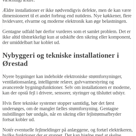
Ældre installationer er ikke nødvendigvis defekte, men de kan være
dimensioneret til et andet forbrug end nutidens. Nye køkkener, flere
hvidevarer, elvarme og moderne elektronik kan øge belastningen.
Gentagne udfald bør derfor vurderes som et samlet problem. Det er
ikke altid tilstrækkeligt kun at udskifte den sikring eller komponent,
der umiddelbart har koblet ud.
Nybyggeri og tekniske installationer i
Ørestad
Nyere bygninger kan indeholde elektroniske strømforsyninger,
ventilationsanlæg, intelligente relæer, gulvvarmestyring og
avancerede bygningsfunktioner. Selv om installationen er moderne,
kan der opstå fejl i drivere, sensorer, styringer og tilsluttet udstyr.
Hvis flere tekniske systemer stopper samtidig, bør det først
undersøges, om de mangler fælles strømforsyning. Gentagne
nulstillinger bør undgås, når en sikring eller fejlstrømsafbryder
fortsat kobler ud.
Notér eventuelle fejlmeldinger på anlæggene, og fortæl elektrikeren,
hvilke funktioner der er stoppet. Det kan hjælpe med at skelne