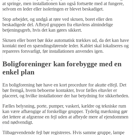
at springe, men installationen kan også fortsætte med at fungere,
selvom en leder eller isoleringen er blevet beskadiget.
Stop arbejdet, og undgå at røre ved skruen, boret eller den
beskadigede del. Afbryd gruppen fra eltavlens almindelige
betjeningsgreb, hvis det kan gøres sikkert.
Skruen eller boret bør ikke automatisk trækkes ud, da det kan have
kontakt med en spændingsførende leder. Kablet skal lokaliseres og
repareres forsvarligt, før installationen anvendes igen.
Boligforeninger kan forebygge med en
enkel plan
En boligforening bør have en kort procedure for akutte elfejl. Det
bør fremgå, hvem beboerne kontakter, hvor fælles eltavler er
placeret, og hvilke installationer der har betydning for sikkerheden.
Fælles belysning, porte, pumper, vaskeri, kældre og tekniske rum
kan være afhængige af forskellige grupper. Tydelig mærkning gør
det lettere at afgrænse en fejl uden at afbryde mere af ejendommen
end nødvendigt.
Tilbagevendende fejl bør registreres. Hvis samme gruppe, lampe