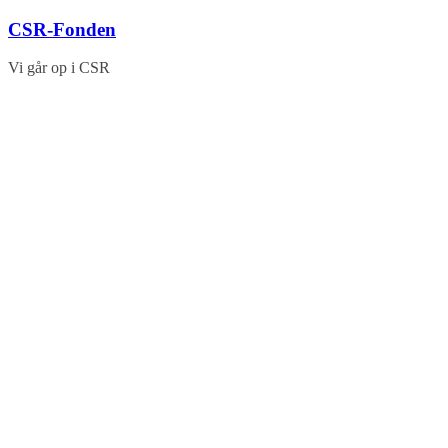
Skip
CSR-Fonden
to
content
Vi går op i CSR