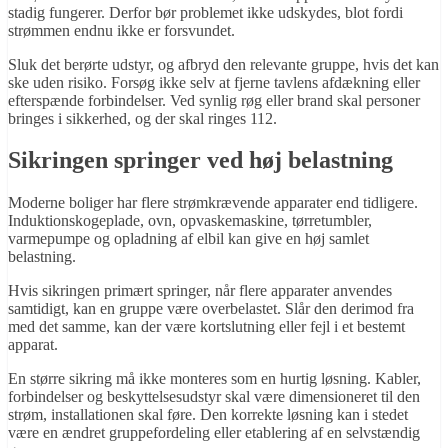
stadig fungerer. Derfor bør problemet ikke udskydes, blot fordi
strømmen endnu ikke er forsvundet.
Sluk det berørte udstyr, og afbryd den relevante gruppe, hvis det kan
ske uden risiko. Forsøg ikke selv at fjerne tavlens afdækning eller
efterspænde forbindelser. Ved synlig røg eller brand skal personer
bringes i sikkerhed, og der skal ringes 112.
Sikringen springer ved høj belastning
Moderne boliger har flere strømkrævende apparater end tidligere.
Induktionskogeplade, ovn, opvaskemaskine, tørretumbler,
varmepumpe og opladning af elbil kan give en høj samlet
belastning.
Hvis sikringen primært springer, når flere apparater anvendes
samtidigt, kan en gruppe være overbelastet. Slår den derimod fra
med det samme, kan der være kortslutning eller fejl i et bestemt
apparat.
En større sikring må ikke monteres som en hurtig løsning. Kabler,
forbindelser og beskyttelsesudstyr skal være dimensioneret til den
strøm, installationen skal føre. Den korrekte løsning kan i stedet
være en ændret gruppefordeling eller etablering af en selvstændig