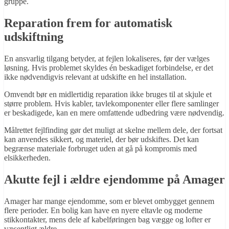
gruppe.
Reparation frem for automatisk
udskiftning
En ansvarlig tilgang betyder, at fejlen lokaliseres, før der vælges
løsning. Hvis problemet skyldes én beskadiget forbindelse, er det
ikke nødvendigvis relevant at udskifte en hel installation.
Omvendt bør en midlertidig reparation ikke bruges til at skjule et
større problem. Hvis kabler, tavlekomponenter eller flere samlinger
er beskadigede, kan en mere omfattende udbedring være nødvendig.
Målrettet fejlfinding gør det muligt at skelne mellem dele, der fortsat
kan anvendes sikkert, og materiel, der bør udskiftes. Det kan
begrænse materiale forbruget uden at gå på kompromis med
elsikkerheden.
Akutte fejl i ældre ejendomme på Amager
Amager har mange ejendomme, som er blevet ombygget gennem
flere perioder. En bolig kan have en nyere eltavle og moderne
stikkontakter, mens dele af kabelføringen bag vægge og lofter er
væsentligt ældre.