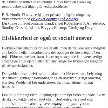
dele bliver udskiftet unødvendigt. Det er både en sikker og
ressourcebevidst tilgang til vedligeholdelse.
P. B. Nordic El-service hjælper private, boligforeninger og
virksomheder med
elektriker døgnvagt på Amager
.
Dækningsområdet omfatter blandt andet København S, Amagerbro,
Sundby, Ørestad, Islands Brygge, Kastrup, Tårnby og Dragør.
Elsikkerhed er også et socialt ansvar
Elektriske installationer bruges af alle, men det er ikke nødvendigvis
alle beboere eller medarbejdere, der opdager de første tegn på en
fejl. Ældre mennesker, børn, lejere og besøgende kan være særligt
afhængige af, at ejeren eller den ansvarlige for bygningen reagerer
på advarselssignaler.
Det gælder eksempelvis stikkontakter, der bliver varme, belysning
der flimrer, gentagne udkoblinger og en usædvanlig lugt omkring
eltavlen. Problemet bør undersøges, før installationen fortsat
belastes.
I en boligforening eller udlejningsejendom bør beboerne vide, hvem
de skal kontakte ved en akut elfejl. Bestyrelse, vicevært eller
administrator bør samtidig have adgang til oplysninger om
ejendommens fælles eltavler og kritiske installationer.