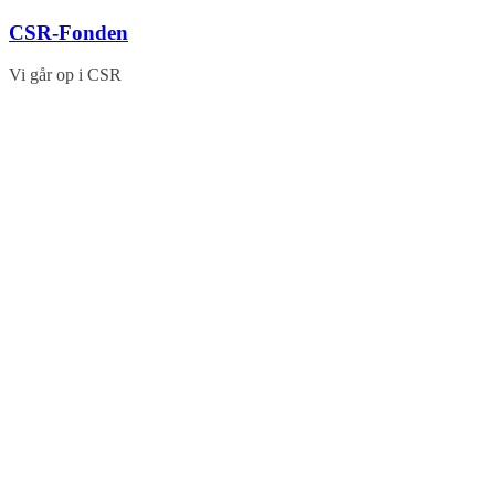
Skip
CSR-Fonden
to
content
Vi går op i CSR