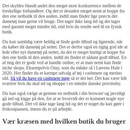
Det skyldes blandt andet den meget store konkurrence mellem de
forskellige forhandlere. Og det er desuden meget nemt at hoppe fra
den ene netbutik til den anden, indtil man finder lige præcis det
dametøj man gerne vil bruge. Det tager ikke lang tid og det tager
med garanti meget mindre tid, end hvis du rendte ned til en fysisk
butik.
Du kan samtidig være heldig at finde gode tilbud og lignende, når
du køber dit dametøj på nettet. Det er derfor også en rigtig god ide at
lede efter nyt dametøj på nettet, da det er meget hurtigt at hoppe fra
den ene butik til den anden, indtil du finder et sådant godt tilbud. En
af ting der er gode ved at handle online, er at man nemt kan finde
niche shops. Eksempelvis Otay, som du måske så i Løvens Hule i
2020. Her finder du et kæmpe udvalg af tøj i cashmere og merino
uld.
Så vil du have en cashmere trøje
så er det her. Det kan være lidt
sværere hvis du skal ud og shoppe i en mindre danske provinsby.
Du kan også vælge at gemme en netbutik i din browser og jævnligt
gå ind og kigge på den, for at se hvorvidt der er kommet nogle nye
gode tilbud. Det vil ikke tage lang tid og det er noget du kan gøre i
frokostpausen, imens du er på arbejde.
Vær kræsen med hvilken butik du bruger